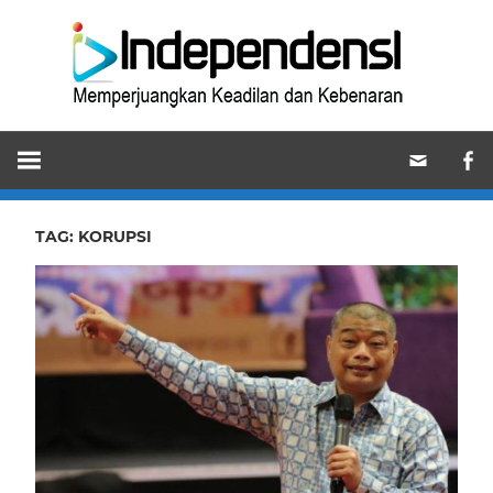
Skip
Ind
to
content
Memperjuangkan
Keadilan
dan
Kebenaran
TAG:
KORUPSI