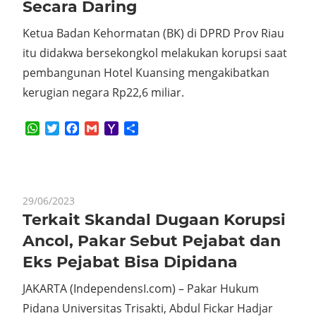
Secara Daring
Ketua Badan Kehormatan (BK) di DPRD Prov Riau
itu didakwa bersekongkol melakukan korupsi saat
pembangunan Hotel Kuansing mengakibatkan
kerugian negara Rp22,6 miliar.
WhatsApp
Twitter
Facebook
Gmail
Yahoo
Share
Mail
29/06/2023
Terkait Skandal Dugaan Korupsi
Ancol, Pakar Sebut Pejabat dan
Eks Pejabat Bisa Dipidana
JAKARTA (IndependensI.com) – Pakar Hukum
Pidana Universitas Trisakti, Abdul Fickar Hadjar