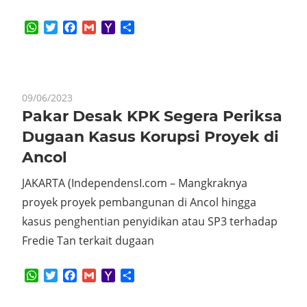
WhatsApp
Twitter
Facebook
Gmail
Yahoo
Share
Mail
09/06/2023
Pakar Desak KPK Segera Periksa
Dugaan Kasus Korupsi Proyek di
Ancol
JAKARTA (IndependensI.com – Mangkraknya
proyek proyek pembangunan di Ancol hingga
kasus penghentian penyidikan atau SP3 terhadap
Fredie Tan terkait dugaan
WhatsApp
Twitter
Facebook
Gmail
Yahoo
Share
Mail