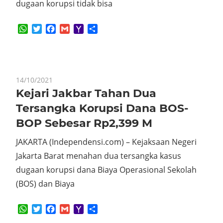
dugaan korupsi tidak bisa
WhatsApp
Twitter
Facebook
Gmail
Yahoo
Share
Mail
14/10/2021
Kejari Jakbar Tahan Dua
Tersangka Korupsi Dana BOS-
BOP Sebesar Rp2,399 M
JAKARTA (Independensi.com) – Kejaksaan Negeri
Jakarta Barat menahan dua tersangka kasus
dugaan korupsi dana Biaya Operasional Sekolah
(BOS) dan Biaya
WhatsApp
Twitter
Facebook
Gmail
Yahoo
Share
Mail