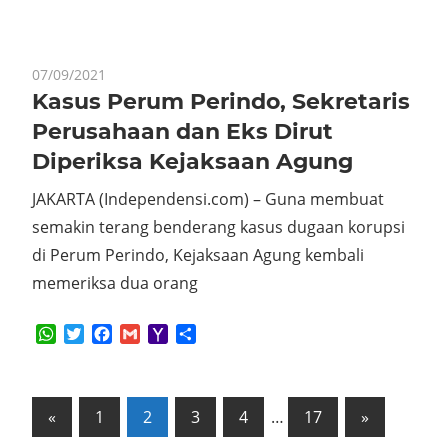
07/09/2021
Kasus Perum Perindo, Sekretaris
Perusahaan dan Eks Dirut
Diperiksa Kejaksaan Agung
JAKARTA (Independensi.com) – Guna membuat
semakin terang benderang kasus dugaan korupsi
di Perum Perindo, Kejaksaan Agung kembali
memeriksa dua orang
WhatsApp
Twitter
Facebook
Gmail
Yahoo
Share
Mail
Posts
Previous
Next
«
1
2
3
4
…
17
»
Posts
Posts