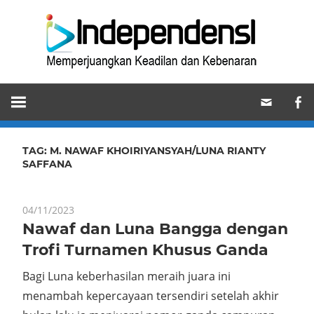
Skip
Ind
to
content
Memperjuangkan
Keadilan
dan
Kebenaran
TAG:
M. NAWAF KHOIRIYANSYAH/LUNA RIANTY
SAFFANA
04/11/2023
Nawaf dan Luna Bangga dengan
Trofi Turnamen Khusus Ganda
Bagi Luna keberhasilan meraih juara ini
menambah kepercayaan tersendiri setelah akhir