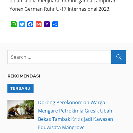
bulan lalu ia menjuarai nomor ganda campuran
Yonex German Ruhr U-17 Internasional 2023.
WhatsApp
Twitter
Facebook
Gmail
Yahoo
Share
Mail
REKOMENDASI
TERBARU
Dorong Perekonomian Warga
Mengare Petrokimia Gresik Ubah
Bekas Tambak Kritis Jadi Kawasan
Eduwisata Mangrove