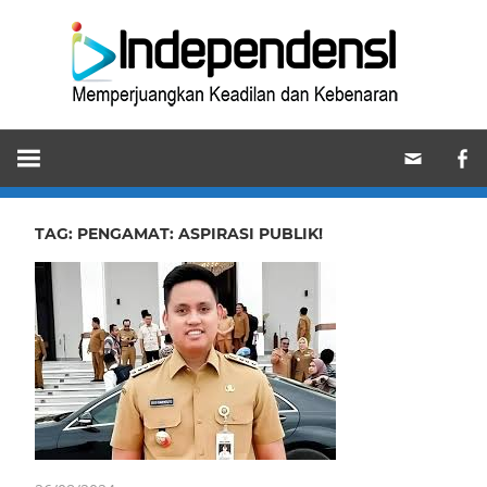
Skip
Ind
to
content
Memperjuangkan
Keadilan
dan
Kebenaran
TAG:
PENGAMAT: ASPIRASI PUBLIK!