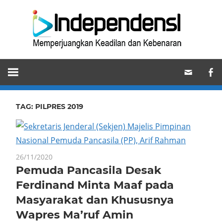
Skip
Ind
to
content
Memperjuangkan
Keadilan
dan
Kebenaran
TAG:
PILPRES 2019
26/11/2020
Pemuda Pancasila Desak
Ferdinand Minta Maaf pada
Masyarakat dan Khususnya
Wapres Ma’ruf Amin