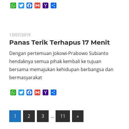
WhatsApp
Twitter
Facebook
Gmail
Yahoo
Share
Mail
13/07/2019
Panas Terik Terhapus 17 Menit
Dengan pertemuan Jokowi-Prabowo Subianto
hendaknya semua pihak kembali ke tujuan
bersama memajukan kehidupan berbangsa dan
bermasyarakat
WhatsApp
Twitter
Facebook
Gmail
Yahoo
Share
Mail
Posts
Next
1
2
3
…
11
»
Posts
pagination