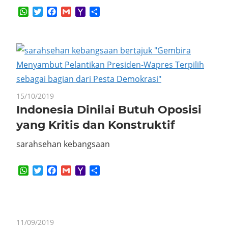
WhatsApp
Twitter
Facebook
Gmail
Yahoo
Share
Mail
15/10/2019
Indonesia Dinilai Butuh Oposisi
yang Kritis dan Konstruktif
sarahsehan kebangsaan
WhatsApp
Twitter
Facebook
Gmail
Yahoo
Share
Mail
11/09/2019