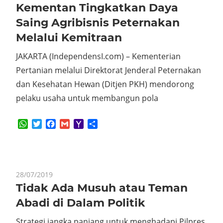
Kementan Tingkatkan Daya
Saing Agribisnis Peternakan
Melalui Kemitraan
JAKARTA (IndependensI.com) – Kementerian
Pertanian melalui Direktorat Jenderal Peternakan
dan Kesehatan Hewan (Ditjen PKH) mendorong
pelaku usaha untuk membangun pola
WhatsApp
Twitter
Facebook
Gmail
Yahoo
Share
Mail
28/07/2019
Tidak Ada Musuh atau Teman
Abadi di Dalam Politik
Strategi jangka panjang untuk menghadapi Pilpres