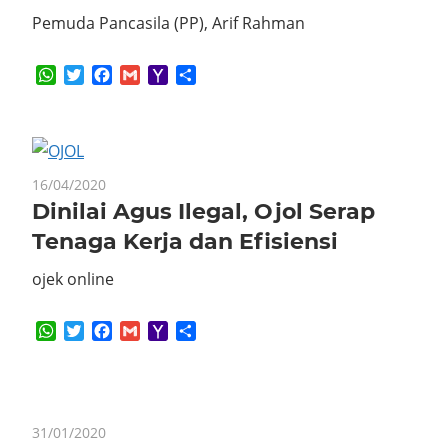
Pemuda Pancasila (PP), Arif Rahman
WhatsApp
Twitter
Facebook
Gmail
Yahoo
Share
Mail
16/04/2020
Dinilai Agus Ilegal, Ojol Serap
Tenaga Kerja dan Efisiensi
ojek online
WhatsApp
Twitter
Facebook
Gmail
Yahoo
Share
Mail
31/01/2020