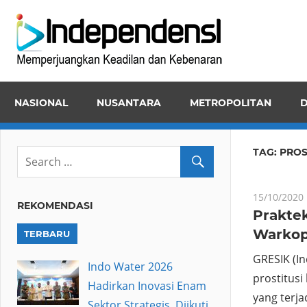
Skip
Inde
to
Memper
content
Keadila
dan
NASIONAL
NUSANTARA
METROPOLITAN
D
Kebena
TAG:
PROS
15/10/2020
REKOMENDASI
Praktek
Warkop
TERBARU
GRESIK (I
Indo Water 2026
prostitusi
Hadirkan Inovasi Enam
yang terja
Sektor Strategis, Diikuti