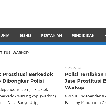
pendensI
juangkan
n
UNIA
BISNIS
PERTANIAN
PENDIDIKAN
ran
TITUSI WARKOP
13/03/2020
 Prostitusi Berkedok
Polisi Tertibkan
 Dibongkar Polisi
Jasa Prostitusi
Warkop
ndependensi.com) – Praktek
 berkedok warung kopi (warkop)
GRESIK (Independensi.
di di Desa Banyu Urip,
Panceng Kabupaten Gre