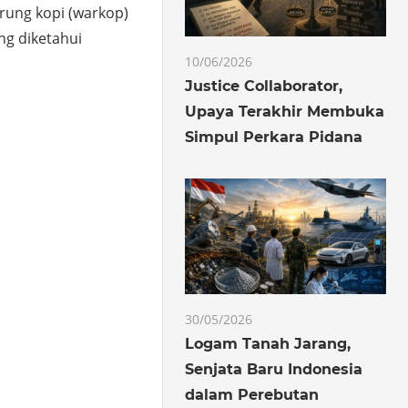
ung kopi (warkop)
ng diketahui
10/06/2026
Justice Collaborator,
o
hare
Upaya Terakhir Membuka
Simpul Perkara Pidana
30/05/2026
Logam Tanah Jarang,
Senjata Baru Indonesia
dalam Perebutan