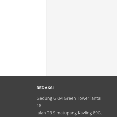
REDAKSI
Gedung GKM Green Tower lantai
18
Jalan TB Simatupang Kavling 89G,