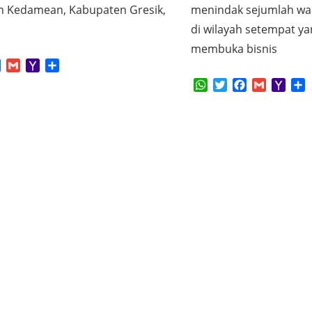
 Kedamean, Kabupaten Gresik,
menindak sejumlah war
di wilayah setempat ya
membuka bisnis
App
tter
Facebook
Gmail
Yahoo
Share
Mail
WhatsApp
Twitter
Facebook
Gmail
Yaho
S
Mail