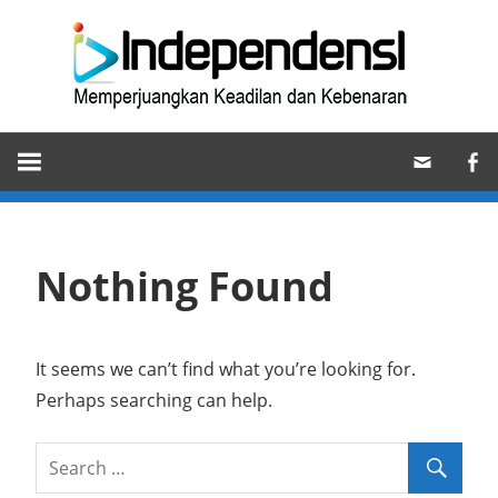
Skip
Ind
to
content
Memperjuangkan
Keadilan
dan
Kebenaran
Nothing Found
It seems we can’t find what you’re looking for.
Perhaps searching can help.