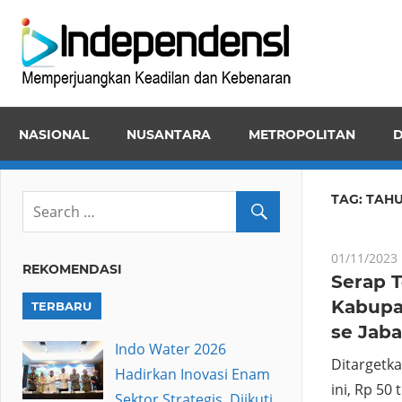
Skip
Inde
to
Memper
content
Keadila
dan
NASIONAL
NUSANTARA
METROPOLITAN
D
Kebena
TAG:
TAHU
01/11/2023
REKOMENDASI
Serap T
Kabupa
TERBARU
se Jaba
Indo Water 2026
Ditargetka
Hadirkan Inovasi Enam
ini, Rp 50 t
Sektor Strategis, Diikuti