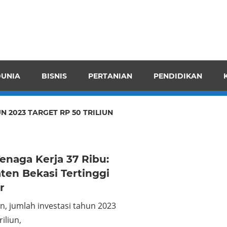
pendensI
juangkan
n
UNIA
BISNIS
PERTANIAN
PENDIDIKAN
ran
N 2023 TARGET RP 50 TRILIUN
enaga Kerja 37 Ribu:
ten Bekasi Tertinggi
r
n, jumlah investasi tahun 2023
riliun,