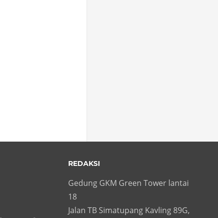
REDAKSI
Gedung GKM Green Tower lantai
18
Jalan TB Simatupang Kavling 89G,