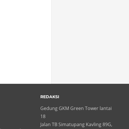
REDAKSI
Gedung GKM Green Tower lantai
18
Jalan TB Simatupang Kavling 89G,