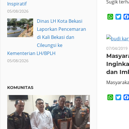
Sugik ter
Inspiratif
05/08/2026
Whats
Twi
Dinas LH Kota Bekasi
Laporkan Pencemaran
di Kali Bekasi dan
Cileungsi ke
07/04/2019
Kementerian LH/BPLH
Masyara
05/08/2026
Ingink
dan Im
Masyaraka
KOMUNITAS
Whats
Twi