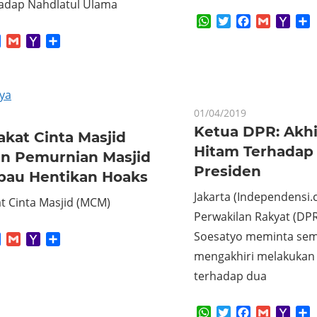
hadap Nahdlatul Ulama
WhatsApp
Twitter
Facebook
Gmail
Yaho
S
Mail
App
tter
Facebook
Gmail
Yahoo
Share
Mail
01/04/2019
Ketua DPR: Akh
kat Cinta Masjid
Hitam Terhadap
an Pemurnian Masjid
Presiden
bau Hentikan Hoaks
Jakarta (Independensi
t Cinta Masjid (MCM)
Perwakilan Rakyat (DP
Soesatyo meminta sem
App
tter
Facebook
Gmail
Yahoo
Share
Mail
mengakhiri melakukan
terhadap dua
WhatsApp
Twitter
Facebook
Gmail
Yaho
S