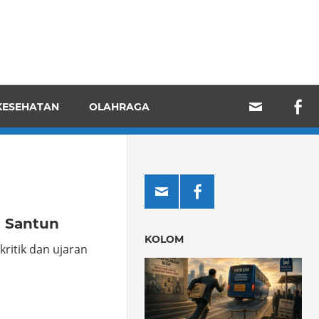
KESEHATAN
OLAHRAGA
l Santun
KOLOM
ritik dan ujaran
o
hare