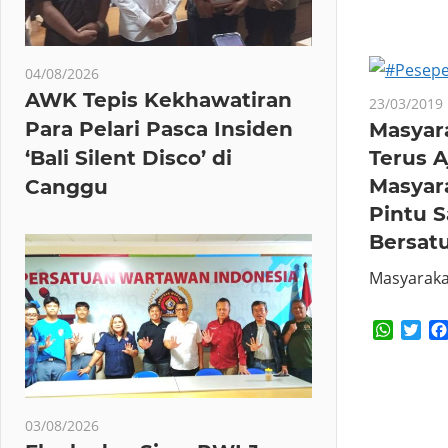
04/08/2026
AWK Tepis Kekhawatiran
23/03/2019
Para Pelari Pasca Insiden
Masyara
‘Bali Silent Disco’ di
Terus A
Masyar
Canggu
Pintu 
Bersat
Masyaraka
Whats
Twi
03/08/2026