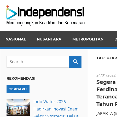
Skip
Inde
to
Memper
content
Keadila
dan
NASIONAL
NUSANTARA
METROPOLITAN
D
Kebena
TAG:
UJAR
24/01/2022
REKOMENDASI
Segera 
Ferdin
TERBARU
Teranc
Indo Water 2026
Tahun 
Hadirkan Inovasi Enam
JAKARTA (
Sektor Strategis, Diikuti