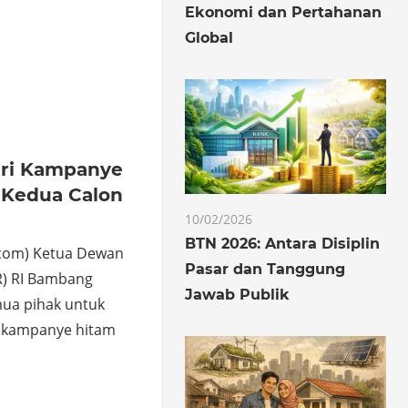
Ekonomi dan Pertahanan
o
hare
Global
iri Kampanye
 Kedua Calon
10/02/2026
BTN 2026: Antara Disiplin
.com) Ketua Dewan
Pasar dan Tanggung
R) RI Bambang
Jawab Publik
ua pihak untuk
 kampanye hitam
o
hare