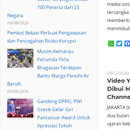
media sos
700 Peserta dari 23
tersangka
Negara
memberita
06/08/2026
menimbulk
Pemkot Bekasi Perkuat Pengawasan
dan Pencegahan Risiko Korupsi
Whats
Twi
Musim Kemarau:
Perumda Tirta
Bhagasasi Terdepan
20/12/2020
Bantu Warga Penuhi Air
Video Y
Bersih
Dibui M
05/08/2026
Channe
Gandeng DPRD, PWI
JAKARTA (
Gresik Gelar Giri
dua bulan 
Pancasuar Award Untuk
ujaran ke
Apresiasi Tokoh