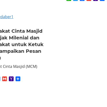
Mail
kat Cinta Masjid
jak Milenial dan
akat untuk Ketuk
Sampaikan Pesan
u
t Cinta Masjid (MCM)
App
tter
Facebook
Gmail
Yahoo
Share
Mail