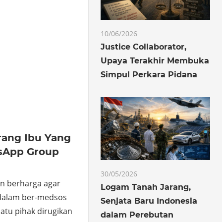
10/06/2026
Justice Collaborator,
Upaya Terakhir Membuka
Simpul Perkara Pidana
orang Ibu Yang
tsApp Group
30/05/2026
an berharga agar
Logam Tanah Jarang,
 dalam ber-medsos
Senjata Baru Indonesia
atu pihak dirugikan
dalam Perebutan