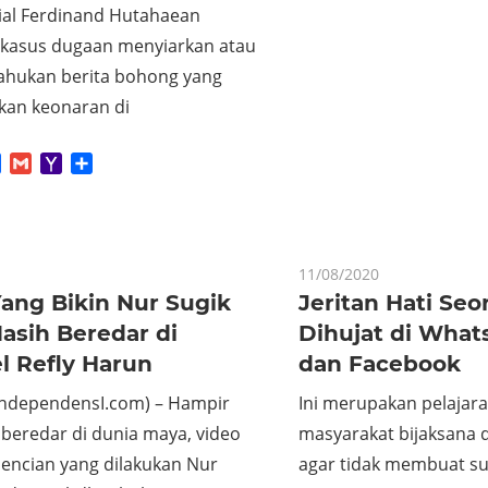
Mail
ial Ferdinand Hutahaean
 kasus dugaan menyiarkan atau
hukan berita bohong yang
an keonaran di
App
tter
Facebook
Gmail
Yahoo
Share
Mail
11/08/2020
ang Bikin Nur Sugik
Jeritan Hati Se
asih Beredar di
Dihujat di Wha
l Refly Harun
dan Facebook
IndependensI.com) – Hampir
Ini merupakan pelajar
beredar di dunia maya, video
masyarakat bijaksana
bencian yang dilakukan Nur
agar tidak membuat su