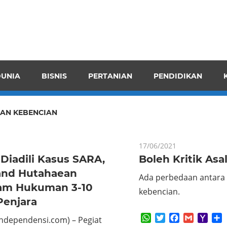
pendensI
juangkan
n
UNIA
BISNIS
PERTANIAN
PENDIDIKAN
ran
AN KEBENCIAN
17/06/2021
Diadili Kasus SARA,
Boleh Kritik Asa
and Hutahaean
Ada perbedaan antara k
am Hukuman 3-10
kebencian.
Penjara
WhatsApp
Twitter
Facebook
Gmail
Yaho
S
Independensi.com) – Pegiat