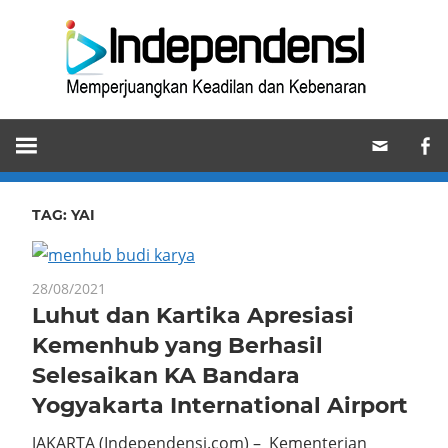
Skip
Ind
to
content
Memperjuangkan
Keadilan
dan
Kebenaran
TAG:
YAI
28/08/2021
Luhut dan Kartika Apresiasi
Kemenhub yang Berhasil
Selesaikan KA Bandara
Yogyakarta International Airport
JAKARTA (Independensi.com) – Kementerian