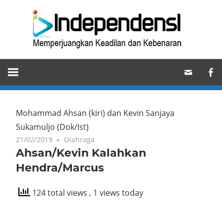
Skip
Ind
to
content
Memperjuangkan
Keadilan
dan
Kebenaran
Mohammad Ahsan (kiri) dan Kevin Sanjaya
Sukamuljo
(Dok/Ist)
21/02/2019
Olahraga
Ahsan/Kevin Kalahkan
Hendra/Marcus
124 total views
, 1 views today