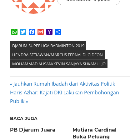
WhatsApp
Twitter
Facebook
Gmail
Yahoo
Share
Mail
DJARUM SUPERLIGA BADMINTON 2019
HENDRA SETIAWAN/MARCUS FERNALDI GIDEON
MOHAMMAD AHSAN/KEVIN SANJAYA SUKAMULJO
Post
Previous
Jauhkan Rumah Ibadah dari Aktivitas Politik
Next
Post:
Haris Azhar: Kajati DKI Lakukan Pembohongan
navigation
Post:
Publik
BACA JUGA
PB Djarum Juara
Mutiara Cardinal
Buka Peluang