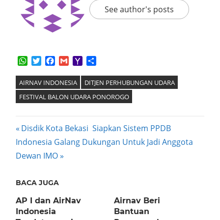
See author's posts
WhatsApp
Twitter
Facebook
Gmail
Yahoo
Share
Mail
AIRNAV INDONESIA
DITJEN PERHUBUNGAN UDARA
FESTIVAL BALON UDARA PONOROGO
Post
Previous
Disdik Kota Bekasi Siapkan Sistem PPDB
Next
Post:
Indonesia Galang Dukungan Untuk Jadi Anggota
navigation
Post:
Dewan IMO
BACA JUGA
AP I dan AirNav
Airnav Beri
Indonesia
Bantuan