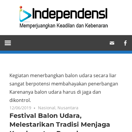
Skip
Ind
to
content
Memperjuangkan
Keadilan
dan
Kebenaran
Kegiatan menerbangkan balon udara secara liar
sangat berpotensi membahayakan penerbangan
Karenanya balon udara harus di jaga dan
dikontrol.
12/06/2019
Nasional
,
Nusantara
Festival Balon Udara,
Melestarikan Tradisi Menjaga