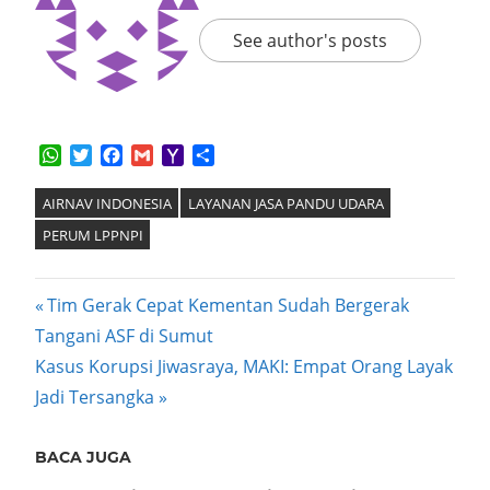
See author's posts
WhatsApp
Twitter
Facebook
Gmail
Yahoo
Share
Mail
AIRNAV INDONESIA
LAYANAN JASA PANDU UDARA
PERUM LPPNPI
Post
Previous
Tim Gerak Cepat Kementan Sudah Bergerak
Post:
Tangani ASF di Sumut
navigation
Next
Kasus Korupsi Jiwasraya, MAKI: Empat Orang Layak
Post:
Jadi Tersangka
BACA JUGA