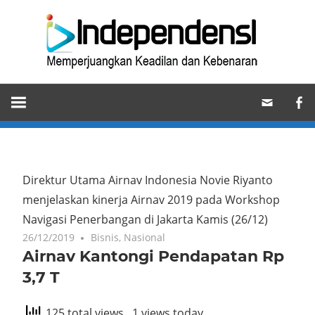
Skip
Ind
to
content
Memperjuangkan
Keadilan
dan
Kebenaran
Direktur Utama Airnav Indonesia Novie Riyanto
menjelaskan kinerja Airnav 2019 pada Workshop
Navigasi Penerbangan di Jakarta Kamis (26/12)
26/12/2019
Bisnis
,
Nasional
Airnav Kantongi Pendapatan Rp
3,7 T
125 total views
, 1 views today