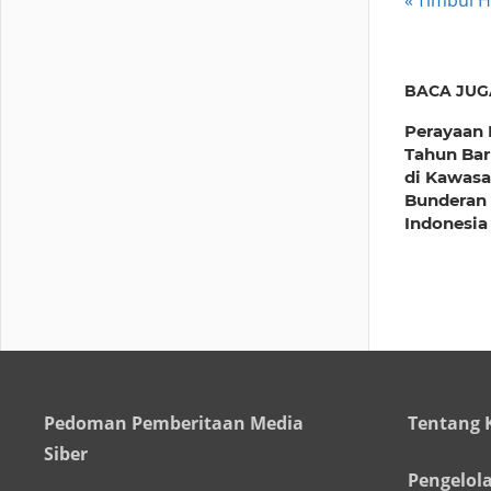
Post
Timbul H
Post:
navig
BACA JUG
Perayaan
Tahun Bar
di Kawas
Bunderan 
Indonesia
Pedoman Pemberitaan Media
Tentang 
Siber
Pengelol