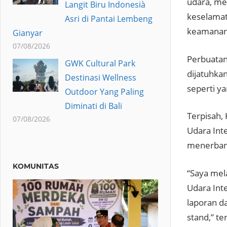
udara, me
Langit Biru Indonesià
keselama
Asri di Pantai Lembeng
keamanan 
Gianyar
07/08/2026
Perbuata
GWK Cultural Park
dijatuhkan
Destinasi Wellness
seperti ya
Outdoor Yang Paling
Diminati di Bali
Terpisah, 
07/08/2026
Udara Int
menerbang
KOMUNITAS
“Saya mel
Udara Int
laporan d
stand,” te