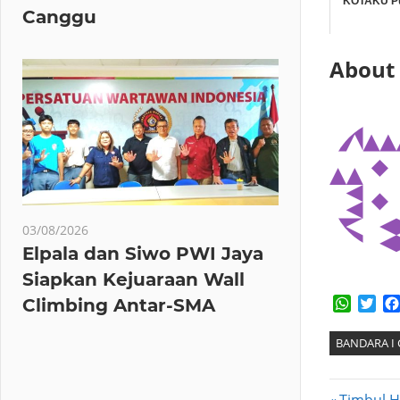
KOTAKU Pu
Canggu
About
03/08/2026
Elpala dan Siwo PWI Jaya
Siapkan Kejuaraan Wall
Whats
Twi
Climbing Antar-SMA
BANDARA I 
Previous