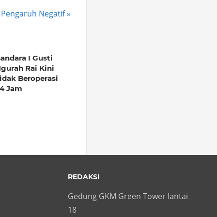
i Pengaruh Negatif
andara I Gusti
gurah Rai Kini
idak Beroperasi
4 Jam
REDAKSI
Gedung GKM Green Tower lantai
18