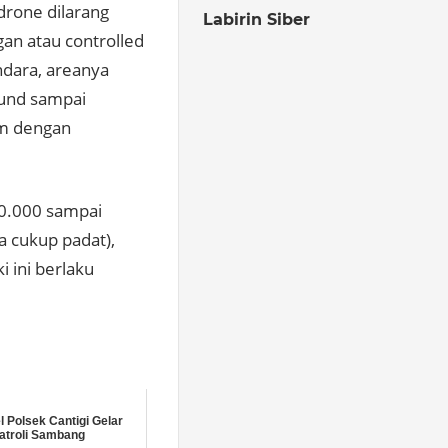
drone dilarang
Labirin Siber
an atau controlled
andara, areanya
ound sampai
Nm dengan
 10.000 sampai
a cukup padat),
i ini berlaku
 Polsek Cantigi Gelar
atroli Sambang