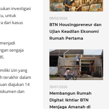
kukan investigasi
tu, untuk
08/02/2026
a dari kasus
BTN Housingpreneur dan
Ujian Keadilan Ekonomi
Rumah Pertama
 menjadi
engan sengaja
fi.
liki izin yang
h terakhir dalam
uan diajukan 14
30/01/2026
 dokumen dan
Membangun Rumah
Digital: Ikhtiar BTN
Menjaga Amanah di