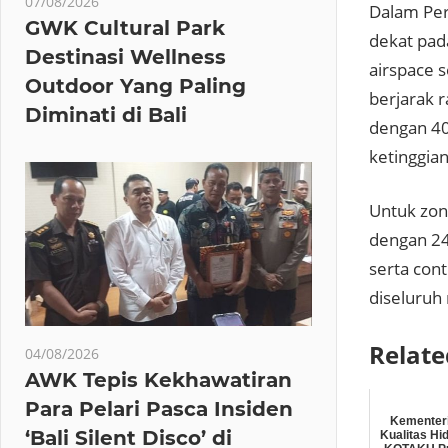
07/08/2026
Dalam Per
GWK Cultural Park
dekat pad
Destinasi Wellness
airspace s
Outdoor Yang Paling
berjarak 
Diminati di Bali
dengan 40
ketinggia
Untuk zona
dengan 24
serta cont
diseluruh 
Relate
04/08/2026
AWK Tepis Kekhawatiran
Para Pelari Pasca Insiden
Kementer
‘Bali Silent Disco’ di
Kualitas Hi