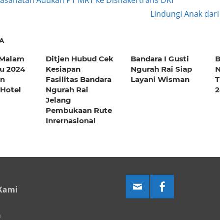
asahatan Adukan PT MRT ke Disnakertrans DKI
Next
Lindungi Anak dar
ation
Post:
A
 Malam
Ditjen Hubud Cek
Bandara I Gusti
B
u 2024
Kesiapan
Ngurah Rai Siap
N
an
Fasilitas Bandara
Layani Wisman
T
Hotel
Ngurah Rai
2
Jelang
Pembukaan Rute
Inrernasional
Kami
a