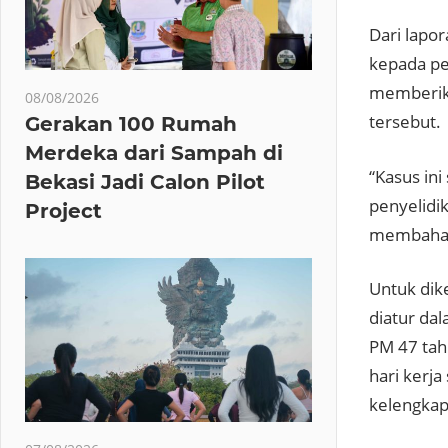
Dari lapor
kepada pel
memberikan
08/08/2026
tersebut.
Gerakan 100 Rumah
Merdeka dari Sampah di
“Kasus ini
Bekasi Jadi Calon Pilot
penyelidi
Project
membahaya
Untuk dik
diatur da
PM 47 tah
hari kerj
kelengkap