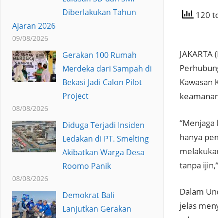
Diberlakukan Tahun
120 to
Ajaran 2026
09/08/2026
JAKARTA (
Gerakan 100 Rumah
Perhubung
Merdeka dari Sampah di
Kawasan K
Bekasi Jadi Calon Pilot
Project
keamanan
08/08/2026
“Menjaga 
Diduga Terjadi Insiden
hanya pem
Ledakan di PT. Smelting
melakukan
Akibatkan Warga Desa
tanpa ijin
Roomo Panik
08/08/2026
Dalam Un
Demokrat Bali
jelas men
Lanjutkan Gerakan