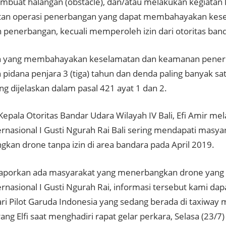
mbuat halangan (obstacle), dan/atau melakukan kegiatan l
tan operasi penerbangan yang dapat membahayakan kes
penerbangan, kecuali memperoleh izin dari otoritas band
n yang membahayakan keselamatan dan keamanan pener
 pidana penjara 3 (tiga) tahun dan denda paling banyak sat
ng dijelaskan dalam pasal 421 ayat 1 dan 2.
Kepala Otoritas Bandar Udara Wilayah IV Bali, Efi Amir me
ernasional I Gusti Ngurah Rai Bali sering mendapati masya
kan drone tanpa izin di area bandara pada April 2019.
aporkan ada masyarakat yang menerbangkan drone yang 
ernasional I Gusti Ngurah Rai, informasi tersebut kami da
ari Pilot Garuda Indonesia yang sedang berada di taxiway
rang Elfi saat menghadiri rapat gelar perkara, Selasa (23/7) 