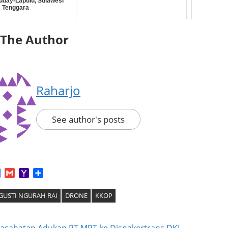
day-Lapulu, Sulawesi
Tenggara
 The Author
Raharjo
See author's posts
App
tter
Facebook
Gmail
Yahoo
Share
Mail
GUSTI NGURAH RAI
DRONE
KKOP