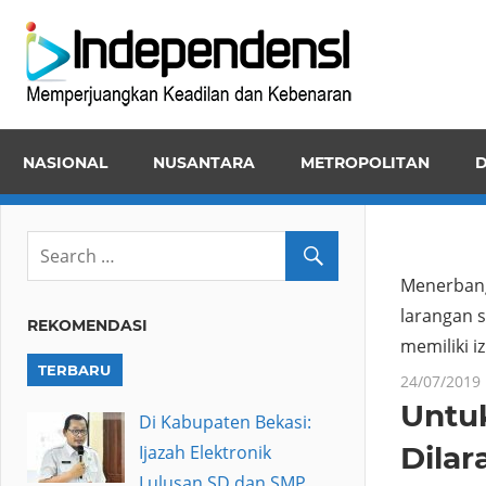
Skip
Inde
to
Memper
content
Keadila
dan
NASIONAL
NUSANTARA
METROPOLITAN
D
Kebena
Menerbang
larangan 
REKOMENDASI
memiliki iz
TERBARU
24/07/2019
Untu
Di Kabupaten Bekasi:
Dila
Ijazah Elektronik
Lulusan SD dan SMP