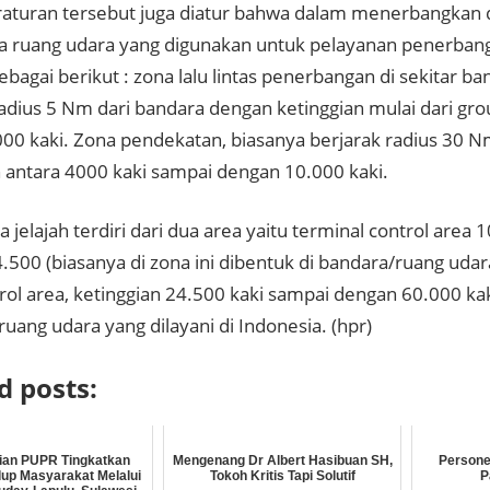
aturan tersebut juga diatur bahwa dalam menerbangkan 
a ruang udara yang digunakan untuk pelayanan penerbang
ebagai berikut : zona lalu lintas penerbangan di sekitar b
radius 5 Nm dari bandara dengan ketinggian mulai dari gr
00 kaki. Zona pendekatan, biasanya berjarak radius 30 
n antara 4000 kaki sampai dengan 10.000 kaki.
 jelajah terdiri dari dua area yaitu terminal control area
.500 (biasanya di zona ini dibentuk di bandara/ruang udar
rol area, ketinggian 24.500 kaki sampai dengan 60.000 kak
ruang udara yang dilayani di Indonesia. (hpr)
d posts:
ian PUPR Tingkatkan
Mengenang Dr Albert Hasibuan SH,
Personel
dup Masyarakat Melalui
Tokoh Kritis Tapi Solutif
P