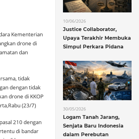
10/06/2026
Justice Collaborator,
Udara Kementerian
Upaya Terakhir Membuka
ngkan drone di
Simpul Perkara Pidana
lamatan dan
rsama, tidak
gan dengan tidak
kan drone di KKOP
rta,Rabu (23/7)
30/05/2026
Logam Tanah Jarang,
pasal 210 dengan
Senjata Baru Indonesia
rtentu di bandar
dalam Perebutan