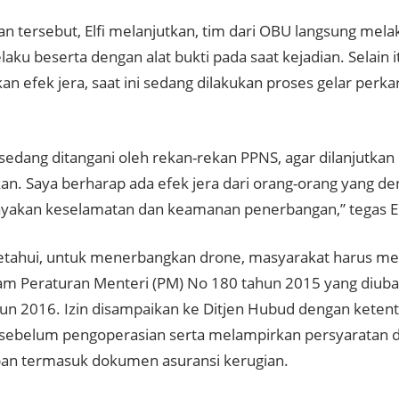
an tersebut, Elfi melanjutkan, tim dari OBU langsung mela
aku beserta dengan alat bukti pada saat kejadian. Selain i
 efek jera, saat ini sedang dilakukan proses gelar perkar
 sedang ditangani oleh rekan-rekan PPNS, agar dilanjutkan
kan. Saya berharap ada efek jera dari orang-orang yang d
kan keselamatan dan keamanan penerbangan,” tegas El
etahui, untuk menerbangkan drone, masyarakat harus memi
lam Peraturan Menteri (PM) No 180 tahun 2015 yang diuba
un 2016. Izin disampaikan ke Ditjen Hubud dengan ketent
a sebelum pengoperasian serta melampirkan persyaratan
an termasuk dokumen asuransi kerugian.