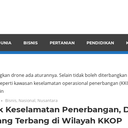
pendensI
juangkan
n
UNIA
BISNIS
PERTANIAN
PENDIDIKAN
ran
kan drone ada aturannya. Selain tidak boleh diterbangkan
seperti kawasan keselamatan operasional penerbangan (KKO
in
Bisnis
,
Nasional
,
Nusantara
k Keselamatan Penerbangan, 
rang Terbang di Wilayah KKOP