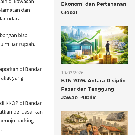
ain di kawasan
Ekonomi dan Pertahanan
elamatan dan
Global
ar udara.
bangan bisa
u miliar rupiah,
laporkan di Bandar
10/02/2026
rakat yang
BTN 2026: Antara Disiplin
Pasar dan Tanggung
Jawab Publik
di KKOP di Bandar
patkan berdasarkan
 menuju parking
.