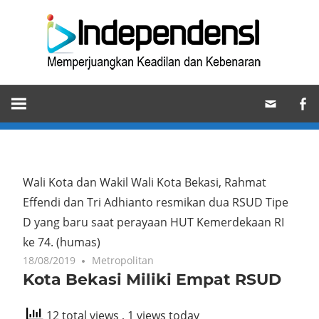
Skip
Ind
to
content
Memperjuangkan
Keadilan
dan
Kebenaran
Wali Kota dan Wakil Wali Kota Bekasi, Rahmat
Effendi dan Tri Adhianto resmikan dua RSUD Tipe
D yang baru saat perayaan HUT Kemerdekaan RI
ke 74. (humas)
18/08/2019
Metropolitan
Kota Bekasi Miliki Empat RSUD
12 total views
, 1 views today