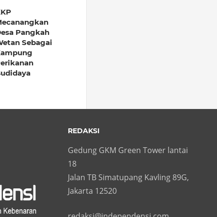
KKP
ecanangkan
esa Pangkah
etan Sebagai
Kampung
erikanan
udidaya
REDAKSI
Gedung GKM Green Tower lantai
18
Jalan TB Simatupang Kavling 89G,
Jakarta 12520
redaksi@independensi.com