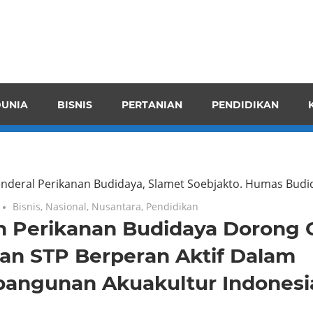
pendensI
juangkan
n
UNIA
BISNIS
PERTANIAN
PENDIDIKAN
ran
enderal Perikanan Budidaya, Slamet Soebjakto.
Humas Budi
Bisnis
,
Nasional
,
Nusantara
,
Pendidikan
n Perikanan Budidaya Dorong 
an STP Berperan Aktif Dalam
angunan Akuakultur Indonesi