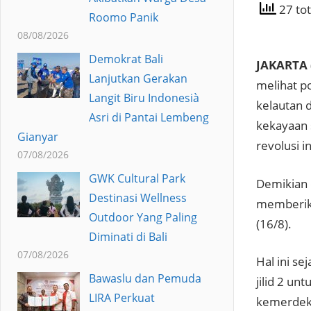
27 tot
Roomo Panik
08/08/2026
Demokrat Bali
JAKARTA
Lanjutkan Gerakan
melihat p
Langit Biru Indonesià
kelautan 
Asri di Pantai Lembeng
kekayaan 
Gianyar
revolusi i
07/08/2026
GWK Cultural Park
Demikian 
Destinasi Wellness
memberika
Outdoor Yang Paling
(16/8).
Diminati di Bali
07/08/2026
Hal ini se
Bawaslu dan Pemuda
jilid 2 u
LIRA Perkuat
kemerdeka