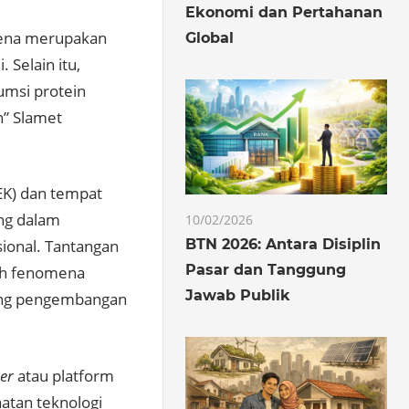
Ekonomi dan Pertahanan
arena merupakan
Global
Selain itu,
msi protein
n” Slamet
TEK) dan tempat
ng dalam
10/02/2026
BTN 2026: Antara Disiplin
ional. Tantangan
Pasar dan Tanggung
ah fenomena
Jawab Publik
rong pengembangan
der
atau platform
atan teknologi