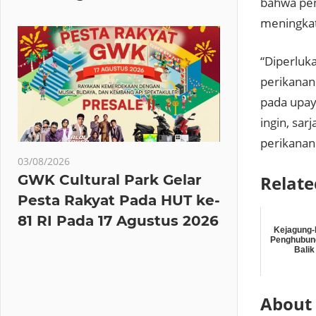
bahwa pen
meningkat
“Diperluk
perikanan.
pada upaya
ingin, sa
perikanan 
03/08/2026
Relate
GWK Cultural Park Gelar
Pesta Rakyat Pada HUT ke-
81 RI Pada 17 Agustus 2026
Kejagung
Penghubung
Balik
About