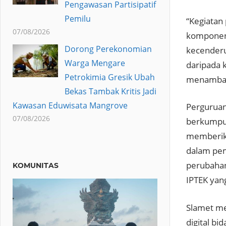
Pengawasan Partisipatif
Pemilu
“Kegiatan
07/08/2026
komponen 
Dorong Perekonomian
kecenderu
Warga Mengare
daripada 
Petrokimia Gresik Ubah
menamba
Bekas Tambak Kritis Jadi
Kawasan Eduwisata Mangrove
Perguruan
07/08/2026
berkumpul
memberika
dalam pem
perubahan
KOMUNITAS
IPTEK yan
Slamet me
digital b