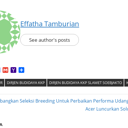
Effatha Tamburian
See author's posts
App
tter
Facebook
Gmail
Yahoo
Share
Mail
UR
DIRJEN BUDIDAYA KKP
DIRJEN BUDIDAYA KKP SLAMET SOEBJAKTO
angkan Seleksi Breeding Untuk Perbaikan Performa Udan
Next
Acer Luncurkan Solu
ation
Post:
A