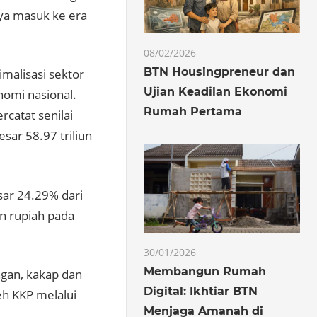
aya masuk ke era
08/02/2026
BTN Housingpreneur dan
malisasi sektor
Ujian Keadilan Ekonomi
omi nasional.
Rumah Pertama
catat senilai
sar 58.97 triliun
sar 24.29% dari
un rupiah pada
30/01/2026
Membangun Rumah
ngan, kakap dan
Digital: Ikhtiar BTN
eh KKP melalui
Menjaga Amanah di