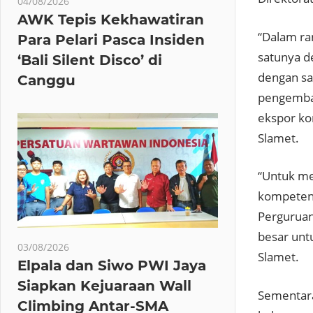
04/08/2026
AWK Tepis Kekhawatiran
“Dalam ra
Para Pelari Pasca Insiden
satunya de
‘Bali Silent Disco’ di
dengan sa
Canggu
pengemban
ekspor ko
Slamet.
“Untuk me
kompeten,
Perguruan
besar unt
03/08/2026
Slamet.
Elpala dan Siwo PWI Jaya
Siapkan Kejuaraan Wall
Sementara
Climbing Antar-SMA