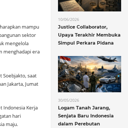
10/06/2026
 diharapkan mampu
Justice Collaborator,
mbangunan sektor
Upaya Terakhir Membuka
tuk mengelola
Simpul Perkara Pidana
am menghadapi era
 Soebjakto, saat
n Jakarta, Jumat
30/05/2026
et Indonesia Kerja
Logam Tanah Jarang,
atan hari
Senjata Baru Indonesia
ia maju.
dalam Perebutan