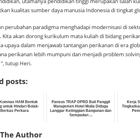
didikan, utamanya pendidikan tinggi merupakan salah ku
kan kualitas sumber daya manusia Indonesia di tingkat gl
an perubahan paradigma menghadapi modernisasi di sekto
 Kita akan dorong kurikulum mata kuliah di bidang perikan
-upaya dalam menjawab tantangan perikanan di era globali
rjana perikanan lebih mumpuni dan menjadi problem solvi
”, tutup Heri.
d posts:
-Komnas HAM Bentuk
Pansus TRAP DPRD Bali Panggil
Kerja 
 untuk Hindari Bolak-
Manajemen Hotel Mulia Diduga
Tingkatka
 Berkas Perkara
Langgar Ketinggian Bangunan dan
Pem
Sempadan ...
 The Author