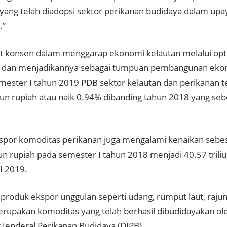
 yang telah diadopsi sektor perikanan budidaya dalam up
.”
t konsen dalam menggarap ekonomi kelautan melalui opti
 dan menjadikannya sebagai tumpuan pembangunan ekon
mester I tahun 2019 PDB sektor kelautan dan perikanan ter
yun rupiah atau naik 0.94% dibanding tahun 2018 yang sebe
kspor komoditas perikanan juga mengalami kenaikan sebe
iun rupiah pada semester I tahun 2018 menjadi 40.57 trili
I 2019.
produk ekspor unggulan seperti udang, rumput laut, raju
rupakan komoditas yang telah berhasil dibudidayakan ol
t Jenderal Perikanan Budidaya (DJPB).