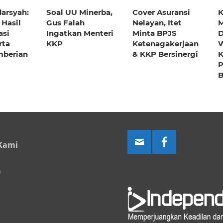
darsyah:
Soal UU Minerba,
Cover Asuransi
 Hasil
Gus Falah
Nelayan, Itet
M
asi
Ingatkan Menteri
Minta BPJS
D
rta
KKP
Ketenagakerjaan
W
mberian
& KKP Bersinergi
P
B
Kami
a