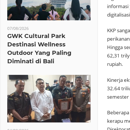
informasi
digitalisasi
07/08/2026
KKP sanga
GWK Cultural Park
perikanan
Destinasi Wellness
Hingga se
Outdoor Yang Paling
62,31 tril
Diminati di Bali
rupiah.
Kinerja e
32.64 tril
semester 
Beberapa 
kerapu me
Direktora