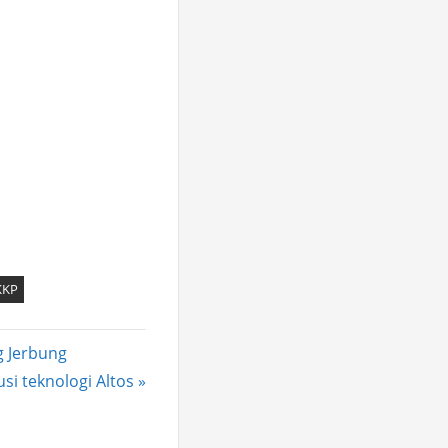
KKP
g Jerbung
si teknologi Altos