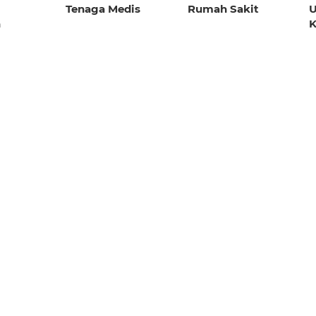
Tenaga Medis
Rumah Sakit
U
n
K