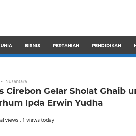
pendensI
juangkan
n
UNIA
BISNIS
PERTANIAN
PENDIDIKAN
ran
Nusantara
s Cirebon Gelar Sholat Ghaib 
rhum Ipda Erwin Yudha
al views
, 1 views today