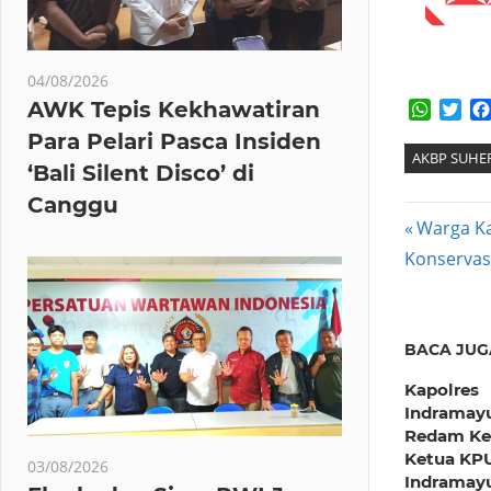
04/08/2026
AWK Tepis Kekhawatiran
Whats
Twi
Para Pelari Pasca Insiden
AKBP SUH
‘Bali Silent Disco’ di
Canggu
Post
Previous
Warga Ka
Post:
Konservas
navig
BACA JUG
Kapolres
Indramay
Redam Ke
Ketua KP
03/08/2026
Indramay