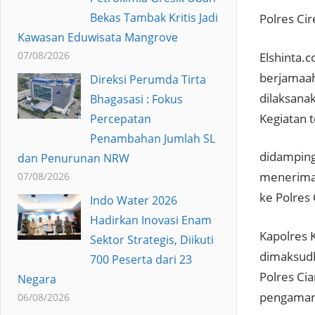
Bekas Tambak Kritis Jadi
Polres Ci
Kawasan Eduwisata Mangrove
07/08/2026
Elshinta.
berjamaah
Direksi Perumda Tirta
dilaksana
Bhagasasi : Fokus
Kegiatan 
Percepatan
Penambahan Jumlah SL
didamping
dan Penurunan NRW
menerima 
07/08/2026
ke Polres
Indo Water 2026
Hadirkan Inovasi Enam
Kapolres 
Sektor Strategis, Diikuti
dimaksudk
700 Peserta dari 23
Polres Ci
Negara
pengamana
06/08/2026