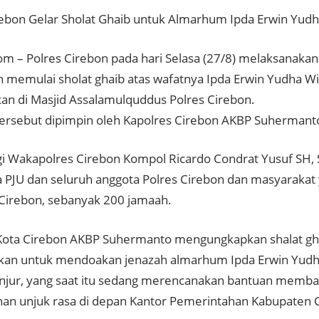
rebon Gelar Sholat Ghaib untuk Almarhum Ipda Erwin Yud
com – Polres Cirebon pada hari Selasa (27/8) melaksanakan
 memulai sholat ghaib atas wafatnya Ipda Erwin Yudha Wi
kan di Masjid Assalamulquddus Polres Cirebon.
tersebut dipimpin oleh Kapolres Cirebon AKBP Suhermanto
i Wakapolres Cirebon Kompol Ricardo Condrat Yusuf SH, 
PJU dan seluruh anggota Polres Cirebon dan masyarakat
 Cirebon, sebanyak 200 jamaah.
Kota Cirebon AKBP Suhermanto mengungkapkan shalat gha
an untuk mendoakan jenazah almarhum Ipda Erwin Yudha
anjur, yang saat itu sedang merencanakan bantuan memba
n unjuk rasa di depan Kantor Pemerintahan Kabupaten C