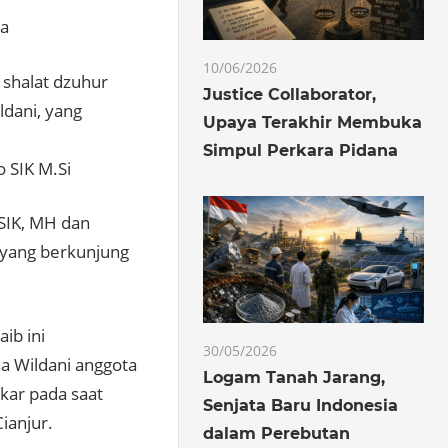
ha
10/06/2026
 shalat dzuhur
Justice Collaborator,
ldani, yang
Upaya Terakhir Membuka
Simpul Perkara Pidana
 SIK M.Si
SIK, MH dan
 yang berkunjung
ib ini
30/05/2026
 Wildani anggota
Logam Tanah Jarang,
kar pada saat
Senjata Baru Indonesia
ianjur.
dalam Perebutan