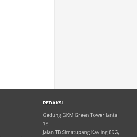
REDAKSI
Gedung GKM Green Tower lantai
18
Jalan TB Simatupang Kavling 89G,