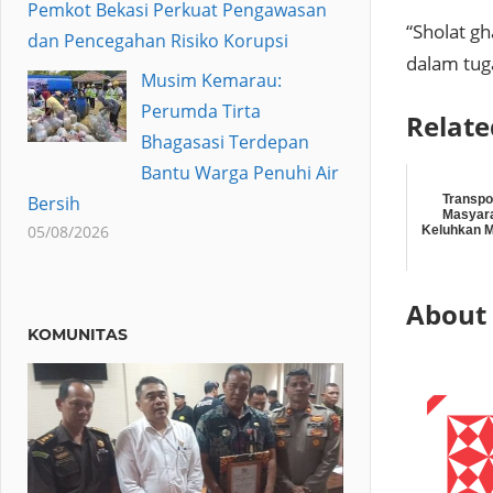
Pemkot Bekasi Perkuat Pengawasan
“Sholat g
dan Pencegahan Risiko Korupsi
dalam tug
Musim Kemarau:
Perumda Tirta
Relate
Bhagasasi Terdepan
Bantu Warga Penuhi Air
Transpo
Bersih
Masyar
05/08/2026
Keluhkan M
About
KOMUNITAS