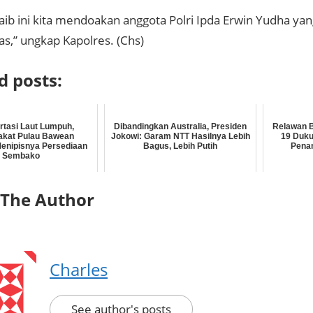
haib ini kita mendoakan anggota Polri Ipda Erwin Yudha ya
as,” ungkap Kapolres.
(Chs)
d posts:
rtasi Laut Lumpuh,
Dibandingkan Australia, Presiden
Relawan B
akat Pulau Bawean
Jokowi: Garam NTT Hasilnya Lebih
19 Duku
enipisnya Persediaan
Bagus, Lebih Putih
Pena
Sembako
 The Author
Charles
See author's posts