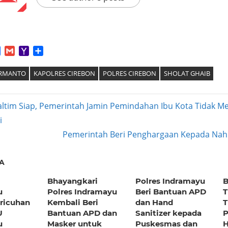
App
tter
Facebook
Gmail
Yahoo
Share
Mail
ERMANTO
KAPOLRES CIREBON
POLRES CIREBON
SHOLAT GHAIB
ltim Siap, Pemerintah Jamin Pemindahan Ibu Kota Tidak 
i
ation
Next
Pemerintah Beri Penghargaan Kepada Nah
Post:
A
Bhayangkari
Polres Indramayu
B
u
Polres Indramayu
Beri Bantuan APD
T
ricuhan
Kembali Beri
dan Hand
T
U
Bantuan APD dan
Sanitizer kepada
P
u
Masker untuk
Puskesmas dan
H