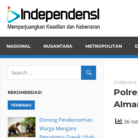
Skip
Inde
to
Memper
content
Keadila
dan
NASIONAL
NUSANTARA
METROPOLITAN
D
Kebena
27/08/2019
Polre
REKOMENDASI
Alma
TERBARU
Dorong Perekonomian
36 tot
Warga Mengare
Petrokimia Gresik Ubah