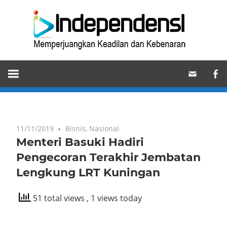
Skip
Ind
to
content
Memperjuangkan
Keadilan
dan
Kebenaran
11/11/2019
Bisnis
,
Nasional
Menteri Basuki Hadiri
Pengecoran Terakhir Jembatan
Lengkung LRT Kuningan
51 total views
, 1 views today