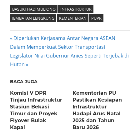
Mail
BASUKI HADIMULJONO
INFRASTRUKTUR
JEMBATAN LENGKUNG
KEMENTERIAN
PUPR
Post
Previous
Diperlukan Kerjasama Antar Negara ASEAN
Post:
Dalam Memperkuat Sektor Transportasi
navigation
Next
Legislator Nilai Gubernur Anies Seperti Terjebak di
Post:
Hutan
BACA JUGA
Komisi V DPR
Kementerian PU
Tinjau Infrastruktur
Pastikan Kesiapan
Stasiun Bekasi
Infrastruktur
Timur dan Proyek
Hadapi Arus Natal
Flyover Bulak
2025 dan Tahun
Kapal
Baru 2026