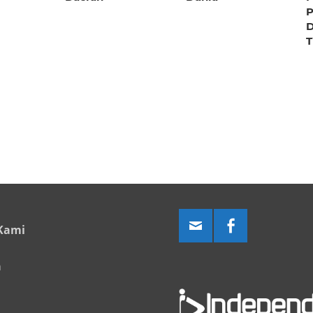
P
D
T
Kami
a