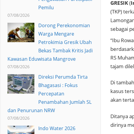
GRESIK
(
I
Pemilu
(TKP) ter
07/08/2026
Lamongan 
Dorong Perekonomian
sebagai p
Warga Mengare
“Ibu Rowai
Petrokimia Gresik Ubah
berdasarka
Bekas Tambak Kritis Jadi
RS Muhamm
Kawasan Eduwisata Mangrove
tajam dile
07/08/2026
Direksi Perumda Tirta
Di tambah
Bhagasasi : Fokus
kasus ter
Percepatan
akan tert
Penambahan Jumlah SL
dan Penurunan NRW
Ditanya a
07/08/2026
dirinya m
Indo Water 2026