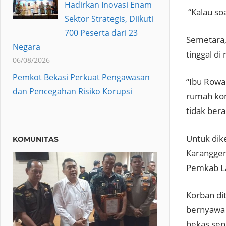
Hadirkan Inovasi Enam
“Kalau soa
Sektor Strategis, Diikuti
700 Peserta dari 23
Semetara,
Negara
tinggal di
06/08/2026
Pemkot Bekasi Perkuat Pengawasan
“Ibu Rowai
dan Pencegahan Risiko Korupsi
rumah kor
tidak ber
Untuk dik
KOMUNITAS
Karanggen
Pemkab L
Korban di
bernyawa 
bekas senj