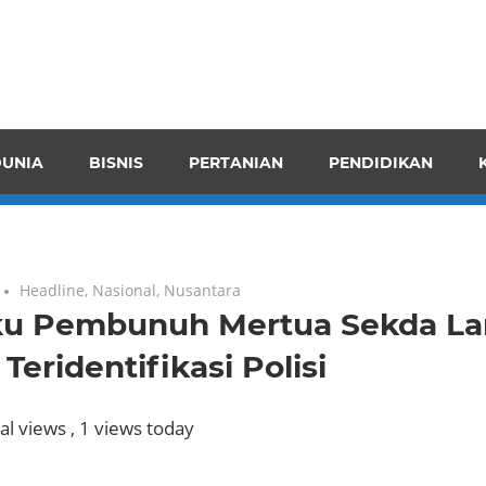
pendensI
juangkan
n
UNIA
BISNIS
PERTANIAN
PENDIDIKAN
ran
Headline
,
Nasional
,
Nusantara
ku Pembunuh Mertua Sekda L
 Teridentifikasi Polisi
al views
, 1 views today