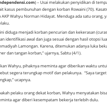
ndependensi.com
) – Usai melakukan penyidikan di temp
kait kasus pembunuhan dengan korban Rowaini (70). Kasat
AKP Wahyu Norman Hidayat. Menduga ada satu orang, yan
elaku.
ni diduga menjadi korban pencurian dan kekerasan (curas),
n identifikasi awal dan juga sesuai dengan hasil otopsi lua
adiyah Lamongan. Karena, ditemukan adanya luka bekas
her dan tangan korban,” ujarnya, Sabtu (4/1).
kan Wahyu, pihaknya meminta agar diberikan waktu untu
sebut segera terungkap motif dan pelakunya. “
Saya target
angkap,” ucapnya.
pakah pelaku orang dekat korban, Wahyu menyatakan bisa
eminta agar diberi kesempatam bekerja terlebih dulu.