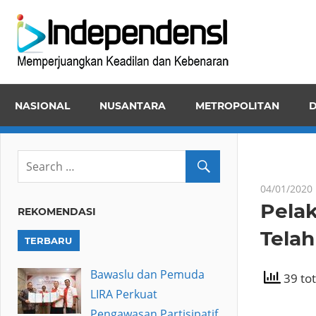
Skip
Inde
to
Memper
content
Keadila
dan
NASIONAL
NUSANTARA
METROPOLITAN
D
Kebena
04/01/2020
Pela
REKOMENDASI
Telah
TERBARU
Bawaslu dan Pemuda
39 tot
LIRA Perkuat
Pengawasan Partisipatif