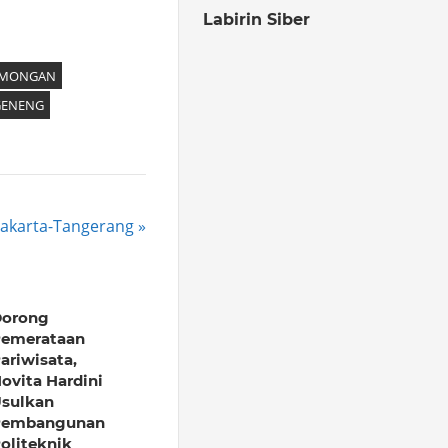
Labirin Siber
AMONGAN
GENENG
 Jakarta-Tangerang
orong
emerataan
ariwisata,
ovita Hardini
sulkan
Pembangunan
oliteknik