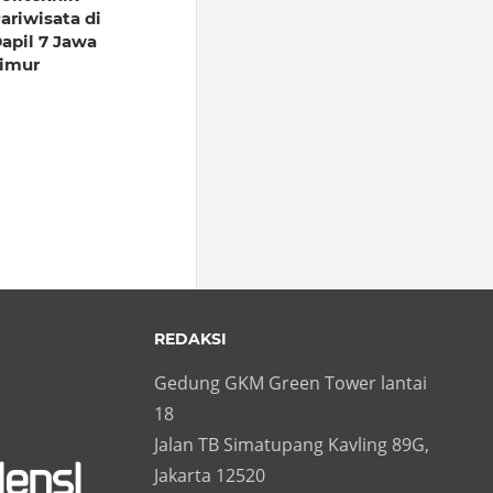
ariwisata di
apil 7 Jawa
imur
REDAKSI
Gedung GKM Green Tower lantai
18
Jalan TB Simatupang Kavling 89G,
Jakarta 12520