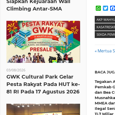
Siapkan Kejuaraan Wall
Whats
Twi
Climbing Antar-SMA
AKP WAHYU
KASATRESK
SEKDA PE
Post
Previous
Mertua 
Post:
navig
03/08/2026
BACA JUG
GWK Cultural Park Gelar
Tegakan 
Pesta Rakyat Pada HUT ke-
Pemkab G
81 RI Pada 17 Agustus 2026
dan Bea C
Musnahk
MMEA dan
Ilegal Sen
11,7 Miliar