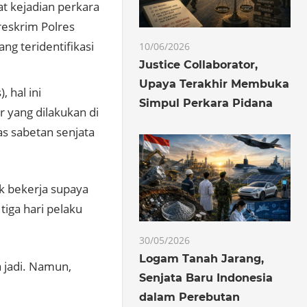
at kejadian perkara
reskrim
Polres
g teridentifikasi
10/06/2026
Justice Collaborator,
Upaya Terakhir Membuka
 hal ini
Simpul Perkara Pidana
r yang dilakukan di
 sabetan senjata
k bekerja supaya
 tiga hari pelaku
30/05/2026
Logam Tanah Jarang,
 jadi. Namun,
Senjata Baru Indonesia
dalam Perebutan