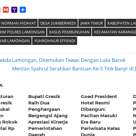
App
tter
Facebook
Gmail
Yahoo
Share
Mail
 NORMAN HIDAYAT
DESA SUMBERWEDI
JAWA TIMUR
KABUPATEN L
RIM POLRES LAMONGAN
KASUS PEMBUNUHAN
KECAMATAN KARANG
MKAB LAMONGAN
YUHROHNUR EFFENDI
Sekda Lamongan, Ditemukan Tewas Dengan Luka Bacok
Next
Mentan Syahrul Serahkan Bantuan Ke-5 Titik Banjir di
ation
Post:
A
Aturan
Bupati Gresik
Goed President
D
resik
Raih Dua
Hotel Resmi
P
ukai
Penghargaan
Dibangun:
P
an
Bergengsi Ajang
Pacitan Masuki
N
 Rokok
Apresiasi Kinerja
Era Baru
U
ilai Rp
Pemerintahan
Pariwisata Kelas
Daerah
Dunia
P