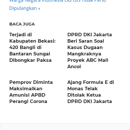
Warga Negara Indonesia Eks ISIS Tidak Perlu
navigation
Post:
Dipulangkan
BACA JUGA
Terjadi di
DPRD DKI Jakarta
Kabupaten Bekasi:
Beri Saran Soal
420 Bangli di
Kasus Dugaan
Bantaran Sungai
Mangkraknya
Dibongkar Paksa
Proyek ABC Mall
Ancol
Pemprov Diminta
Ajang Formula E di
Maksimalkan
Monas Telak
Amunisi APBD
Ditolak Ketua
Perangi Corona
DPRD DKI Jakarta