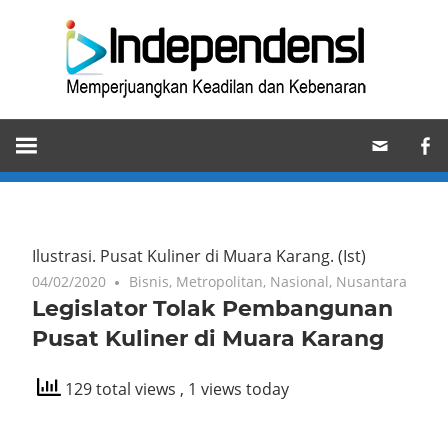
Skip
Ind
to
content
Memperjuangkan
Keadilan
dan
Kebenaran
Ilustrasi. Pusat Kuliner di Muara Karang.
(Ist)
04/02/2020
Bisnis
,
Metropolitan
,
Nasional
,
Nusantara
Legislator Tolak Pembangunan
Pusat Kuliner di Muara Karang
129 total views
, 1 views today