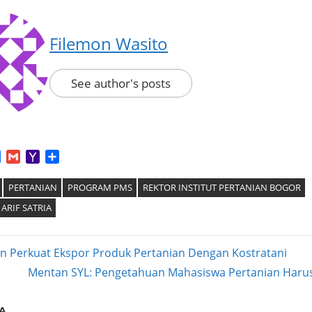
Filemon Wasito
See author's posts
App
tter
Facebook
Gmail
Yahoo
Share
Mail
PERTANIAN
PROGRAM PMS
REKTOR INSTITUT PERTANIAN BOGOR
 ARIF SATRIA
 Perkuat Ekspor Produk Pertanian Dengan Kostratani
Next
Mentan SYL: Pengetahuan Mahasiswa Pertanian Haru
ation
Post:
A