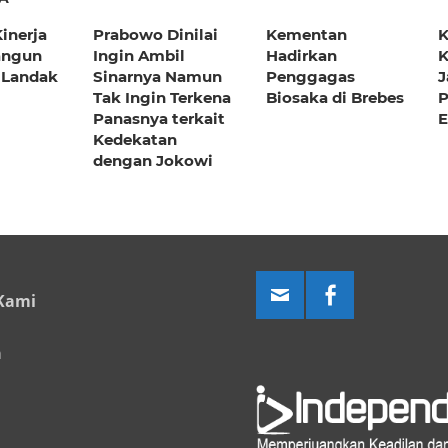
Kinerja
Prabowo Dinilai
Kementan
K
angun
Ingin Ambil
Hadirkan
K
 Landak
Sinarnya Namun
Penggagas
J
Tak Ingin Terkena
Biosaka di Brebes
P
Panasnya terkait
E
Kedekatan
dengan Jokowi
Kami
a