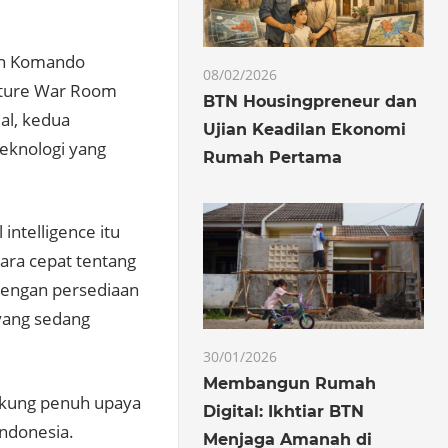
aan Komando
08/02/2026
ulture War Room
BTN Housingpreneur dan
al, kedua
Ujian Keadilan Ekonomi
teknologi yang
Rumah Pertama
 intelligence itu
ara cepat tentang
 dengan persediaan
 yang sedang
30/01/2026
Membangun Rumah
ukung penuh upaya
Digital: Ikhtiar BTN
ndonesia.
Menjaga Amanah di