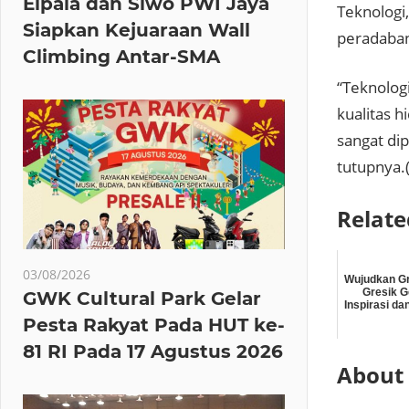
Elpala dan Siwo PWI Jaya
Teknologi
Siapkan Kejuaraan Wall
peradaban
Climbing Antar-SMA
“Teknolog
kualitas h
sangat di
tutupnya.
Relate
03/08/2026
Wujudkan Gr
Gresik G
GWK Cultural Park Gelar
Inspirasi dan
Pesta Rakyat Pada HUT ke-
81 RI Pada 17 Agustus 2026
About