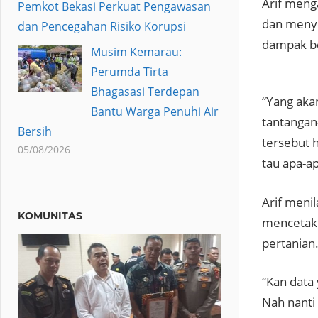
Arif men
Pemkot Bekasi Perkuat Pengawasan
dan menye
dan Pencegahan Risiko Korupsi
dampak be
Musim Kemarau:
Perumda Tirta
Bhagasasi Terdepan
“Yang aka
Bantu Warga Penuhi Air
tantangan
Bersih
tersebut h
05/08/2026
tau apa-ap
Arif meni
KOMUNITAS
mencetak 
pertanian
“Kan data
Nah nanti 