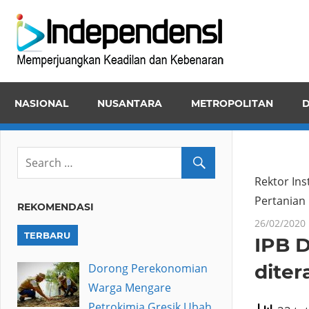
Skip
Inde
to
Memper
content
Keadila
dan
NASIONAL
NUSANTARA
METROPOLITAN
D
Kebena
Rektor In
Pertanian
REKOMENDASI
26/02/2020
TERBARU
IPB 
diter
Dorong Perekonomian
Warga Mengare
Petrokimia Gresik Ubah