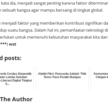
, kata dia, menjadi sangat penting karena faktor ditermin
 sebuah bangsa agar mampu bersaing di tingkat global.
i menjadi faktor yang memberikan kontribusi signifikan 
idup suatu bangsa. Dalam hal ini, pemanfaatan teknologi d
perlukan untuk memenuhi kebutuhan masyarakat kita dan 
(
***
)
wst
d posts:
esik Cerdas Dispendik
Abidin Fikri: Pancasila Adalah 'Titik
Kementan
elar Lomba Sekolah
Temu' Para Pendiri Bangsa
Cilegon 
 Literasi Digital Tingkat
S...
 The Author