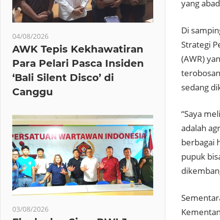
yang abad
Di sampin
04/08/2026
Strategi 
AWK Tepis Kekhawatiran
(AWR) yan
Para Pelari Pasca Insiden
terobosan 
‘Bali Silent Disco’ di
sedang d
Canggu
“Saya meli
adalah ag
berbagai 
pupuk bisa
dikembang
Sementar
03/08/2026
Kementan 