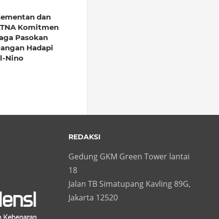
ementan dan
TNA Komitmen
aga Pasokan
angan Hadapi
l-Nino
REDAKSI
Gedung GKM Green Tower lantai
18
Jalan TB Simatupang Kavling 89G,
Jakarta 12520