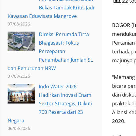
22 tot
Bekas Tambak Kritis Jadi
Kawasan Eduwisata Mangrove
07/08/2026
BOGOR (
I
mendukun
Direksi Perumda Tirta
Pertanian
Bhagasasi : Fokus
Percepatan
terhadap 
Penambahan Jumlah SL
majunya p
dan Penurunan NRW
07/08/2026
“Memang 
bicara per
Indo Water 2026
dan diskus
Hadirkan Inovasi Enam
praktek di
Sektor Strategis, Diikuti
Aliansi K
700 Peserta dari 23
Negara
2020.
06/08/2026