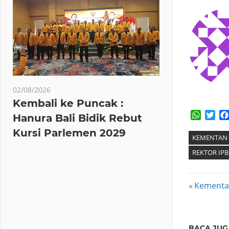
02/08/2026
Kembali ke Puncak :
Whats
Twi
Hanura Bali Bidik Rebut
Kursi Parlemen 2029
KEMENTAN
REKTOR IPB
Post
Previous
Kementan
Post:
navig
BACA JUG