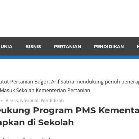
pendensI
juangkan
n
UNIA
BISNIS
PERTANIAN
PENDIDIKAN
ran
stitut Pertanian Bogor, Arif Satria mendukung penuh pene
 Masuk Sekolah Kementerian Pertanian
Bisnis
,
Nasional
,
Pendidikan
Dukung Program PMS Kement
apkan di Sekolah