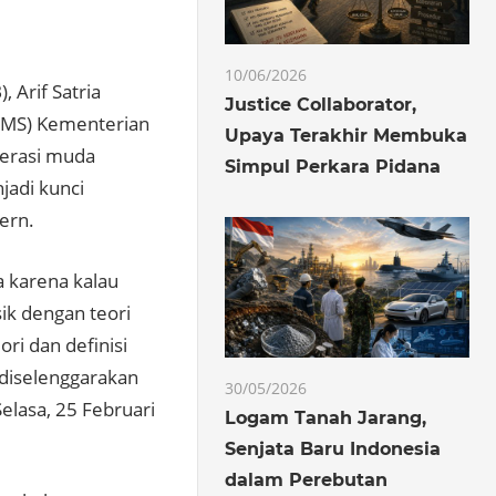
10/06/2026
, Arif Satria
Justice Collaborator,
PMS) Kementerian
Upaya Terakhir Membuka
nerasi muda
Simpul Perkara Pidana
jadi kunci
ern.
 karena kalau
sik dengan teori
ori dan definisi
g diselenggarakan
30/05/2026
elasa, 25 Februari
Logam Tanah Jarang,
Senjata Baru Indonesia
dalam Perebutan