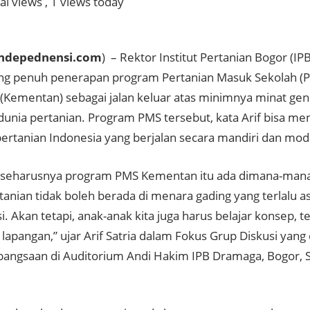
al views
, 1 views today
ndepednensi.com
) – Rektor Institut Pertanian Bogor (IPB)
g penuh penerapan program Pertanian Masuk Sekolah (
 (Kementan) sebagai jalan keluar atas minimnya minat ge
dunia pertanian. Program PMS tersebut, kata Arif bisa men
ertanian Indonesia yang berjalan secara mandiri dan mod
seharusnya program PMS Kementan itu ada dimana-mana
tanian tidak boleh berada di menara gading yang terlalu a
i. Akan tetapi, anak-anak kita juga harus belajar konsep, te
 lapangan,” ujar Arif Satria dalam Fokus Grup Diskusi yan
ebangsaan di Auditorium Andi Hakim IPB Dramaga, Bogor, S