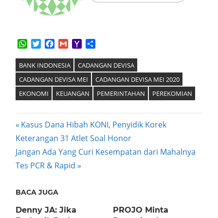
WhatsApp
Twitter
Facebook
Gmail
Yahoo
Share
Mail
BANK INDONESIA
CADANGAN DEVISA
CADANGAN DEVISA MEI
CADANGAN DEVISA MEI 2020
EKONOMI
KEUANGAN
PEMERINTAHAN
PEREKOMIAN
Post
Previous
Kasus Dana Hibah KONI, Penyidik Korek
Post:
Keterangan 31 Atlet Soal Honor
navigation
Next
Jangan Ada Yang Curi Kesempatan dari Mahalnya
Post:
Tes PCR & Rapid
BACA JUGA
Denny JA: Jika
PROJO Minta