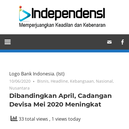
Skip
Ind
to
content
Memperjuangkan
Keadilan
dan
Kebenaran
Logo Bank Indonesia.
(Ist)
10/06/2020
Bisnis
,
Headline
,
Kebangsaan
,
Nasional
,
Nusantara
Dibandingkan April, Cadangan
Devisa Mei 2020 Meningkat
33 total views
, 1 views today