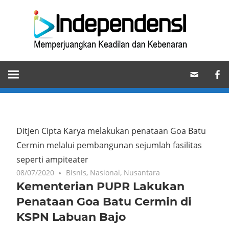
Skip
Ind
to
content
Memperjuangkan
Keadilan
dan
Kebenaran
Ditjen Cipta Karya melakukan penataan Goa Batu
Cermin melalui pembangunan sejumlah fasilitas
seperti ampiteater
08/07/2020
Bisnis
,
Nasional
,
Nusantara
Kementerian PUPR Lakukan
Penataan Goa Batu Cermin di
KSPN Labuan Bajo