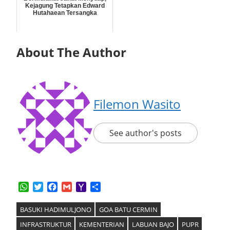
Kejagung Tetapkan Edward
Hutahaean Tersangka
About The Author
Filemon Wasito
See author's posts
WhatsApp
Twitter
Facebook
Gmail
Yahoo
Share
Mail
BASUKI HADIMULJONO
GOA BATU CERMIN
INFRASTRUKTUR
KEMENTERIAN
LABUAN BAJO
PUPR