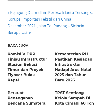
Post
Previous
Kejagung Diam-diam Periksa Irianto Tersangka
Post:
Korupsi Importasi Tekstil dari China
navigation
Next
Desember 2021, Jalan Tol Padang – Sicincin
Post:
Beroperasi
BACA JUGA
Komisi V DPR
Kementerian PU
Tinjau Infrastruktur
Pastikan Kesiapan
Stasiun Bekasi
Infrastruktur
Timur dan Proyek
Hadapi Arus Natal
Flyover Bulak
2025 dan Tahun
Kapal
Baru 2026
Perkuat
TPST Sentiong
Penanganan
Kelola Sampah Di
Bencana Sumatera,
Kota Cimahi 60 Ton