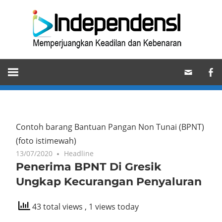
Skip
Ind
to
content
Memperjuangkan
Keadilan
dan
Kebenaran
Contoh barang Bantuan Pangan Non Tunai (BPNT)
(foto istimewah)
13/07/2020
Headline
Penerima BPNT Di Gresik
Ungkap Kecurangan Penyaluran
43 total views
, 1 views today