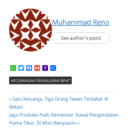
Muhammad Reno
See author's posts
WhatsApp
Twitter
Facebook
Gmail
Yahoo
Share
Mail
KECURANGAN PENYALURAN BPNT
Post
Previous
Satu Keluarga, Tiga Orang Tewas Terbakar di
Post:
Bekasi
navigation
Next
Jaga Produksi Padi, Kementan Kawal Pengendalian
Post:
Hama Tikus Di Musi Banyuasin