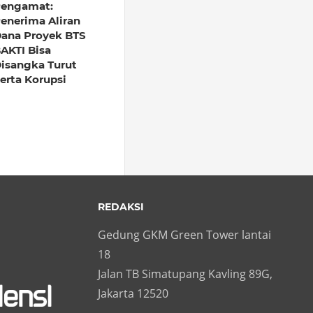
engamat:
enerima Aliran
ana Proyek BTS
AKTI Bisa
isangka Turut
erta Korupsi
REDAKSI
Gedung GKM Green Tower lantai
18
Jalan TB Simatupang Kavling 89G,
Jakarta 12520