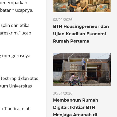
n menempatkan
abatan,” ucapnya.
08/02/2026
splin dan etika
BTN Housingpreneur dan
bareskrim,” ucap
Ujian Keadilan Ekonomi
Rumah Pertama
ang mengurusnya
est rapid dan atas
ukum Universitas
30/01/2026
Membangun Rumah
Digital: Ikhtiar BTN
 Tjandra telah
Menjaga Amanah di