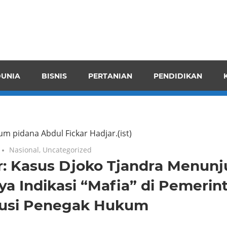
pendensI
juangkan
n
UNIA
BISNIS
PERTANIAN
PENDIDIKAN
ran
m pidana Abdul Fickar Hadjar.(ist)
Nasional
,
Uncategorized
r: Kasus Djoko Tjandra Menun
a Indikasi “Mafia” di Pemerin
itusi Penegak Hukum