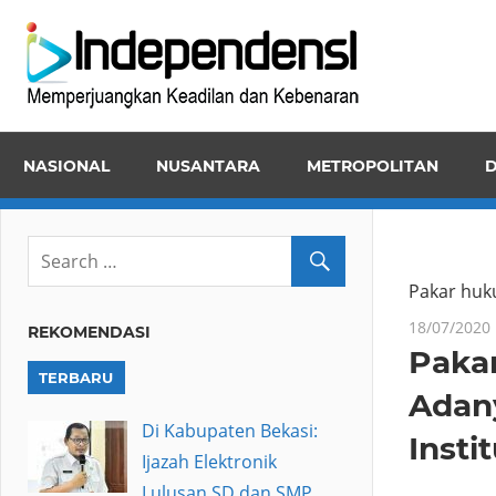
Skip
Inde
to
Memper
content
Keadila
dan
NASIONAL
NUSANTARA
METROPOLITAN
D
Kebena
Pakar huku
18/07/2020
REKOMENDASI
Paka
TERBARU
Adany
Di Kabupaten Bekasi:
Inst
Ijazah Elektronik
Lulusan SD dan SMP