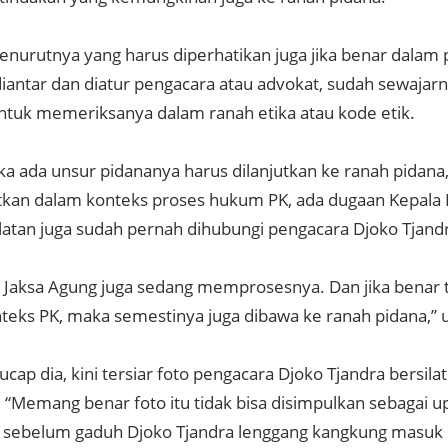
urutnya yang harus diperhatikan juga jika benar dalam
iantar dan diatur pengacara atau advokat, sudah sewajarn
ntuk memeriksanya dalam ranah etika atau kode etik.
ika ada unsur pidananya harus dilanjutkan ke ranah pidana
an dalam konteks proses hukum PK, ada dugaan Kepala 
elatan juga sudah pernah dihubungi pengacara Djoko Tjand
 Jaksa Agung juga sedang memprosesnya. Dan jika benar t
teks PK, maka semestinya juga dibawa ke ranah pidana,” u
, ucap dia, kini tersiar foto pengacara Djoko Tjandra bersi
 “Memang benar foto itu tidak bisa disimpulkan sebagai up
a sebelum gaduh Djoko Tjandra lenggang kangkung masuk 