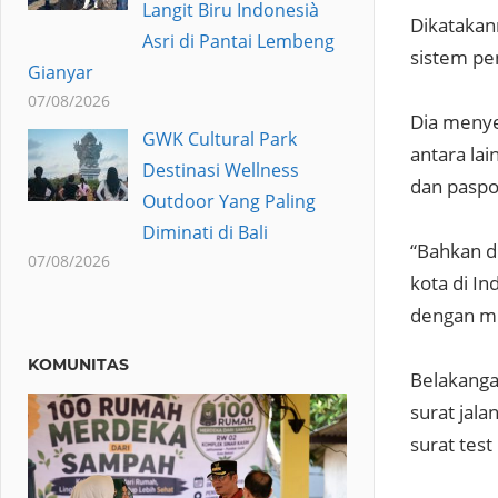
Langit Biru Indonesià
Dikatakan
Asri di Pantai Lembeng
sistem pe
Gianyar
07/08/2026
Dia menye
GWK Cultural Park
antara la
Destinasi Wellness
dan paspo
Outdoor Yang Paling
Diminati di Bali
“Bahkan d
07/08/2026
kota di I
dengan mu
KOMUNITAS
Belakangan
surat jala
surat test