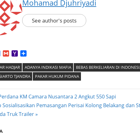
Mohamad Djuhriyadi
See author's posts
App
tter
Facebook
Gmail
Yahoo
Share
Mail
AR HADJAR
ADANYA INDIKASI MAFIA
BEBAS BERKELIARAN DI INDONESI
GIARTO TJANDRA
PAKAR HUKUM PIDANA
Perdana KM Camara Nusantara 2 Angkut 550 Sapi
Sosialisasikan Pemasangan Perisai Kolong Belakang dan S
ation
a Truk Trailer
A