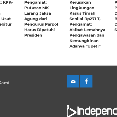
: KPK-
Pengamat:
Kerusakan
P
Putusan MK
Lingkungan
P
a
Larang Jaksa
Kasus Timah
D
i Usut
Agung dari
Senilai Rp271 T,
B
ebitur
Pengurus Parpol
Pengamat:
D
Harus Dipatuhi
Akibat Lemahnya
S
Presiden
Pengawasan dan
Kemungkinan
Adanya “Upeti”
Kami
a