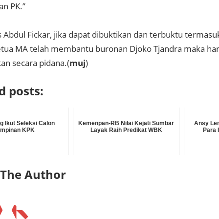
n PK.”
s Abdul Fickar, jika dapat dibuktikan dan terbuktu termasu
tua MA telah membantu buronan Djoko Tjandra maka haru
an secara pidana.(
muj
)
d posts:
g Ikut Seleksi Calon
Kemenpan-RB Nilai Kejati Sumbar
Ansy Le
impinan KPK
Layak Raih Predikat WBK
Para 
 The Author