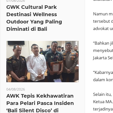
07/08/2026
GWK Cultural Park
Namun men
Destinasi Wellness
tersebut d
Outdoor Yang Paling
advokat u
Diminati di Bali
“Bahkan j
menyebutk
Jakarta S
“Kabarnya
dalam kon
04/08/2026
Selain itu
AWK Tepis Kekhawatiran
Ketua MA.
Para Pelari Pasca Insiden
terjadiny
‘Bali Silent Disco’ di