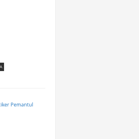
A
tiker Pemantul