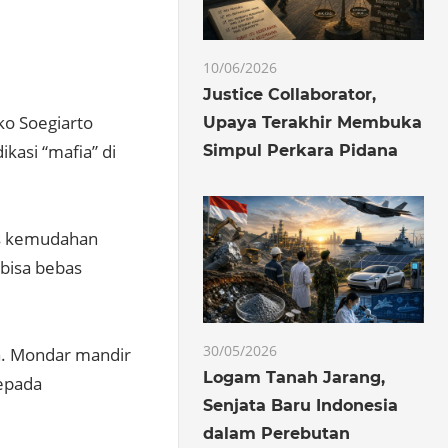
10/06/2026
Justice Collaborator,
ko Soegiarto
Upaya Terakhir Membuka
kasi “mafia” di
Simpul Perkara Pidana
tas kemudahan
 bisa bebas
30/05/2026
a. Mondar mandir
Logam Tanah Jarang,
kepada
Senjata Baru Indonesia
dalam Perebutan