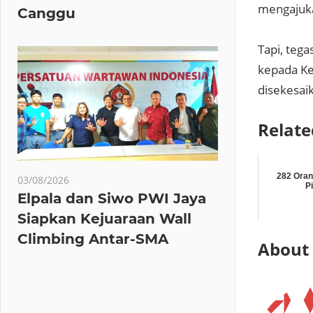
mengajuka
Canggu
Tapi, tega
kepada Ke
disekesaik
Relate
282 Oran
03/08/2026
P
Elpala dan Siwo PWI Jaya
Siapkan Kejuaraan Wall
Climbing Antar-SMA
About