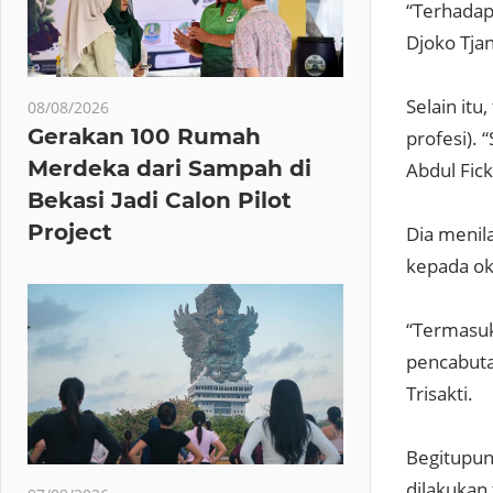
“Terhadap
Djoko Tja
Selain itu
08/08/2026
Gerakan 100 Rumah
profesi). 
Merdeka dari Sampah di
Abdul Fick
Bekasi Jadi Calon Pilot
Project
Dia menil
kepada ok
“Termasuk
pencabuta
Trisakti.
Begitupun
dilakukan