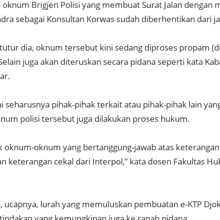
 oknum Brigjen Polisi yang membuat Surat Jalan denga
ndra sebagai Konsultan Korwas sudah diberhentikan dari j
, tutur dia, oknum tersebut kini sedang diproses propam (di
“Selain juga akan diteruskan secara pidana seperti kata Ka
ar.
ai seharusnya pihak-pihak terkait atau pihak-pihak lain y
num polisi tersebut juga dilakukan proses hukum.
 oknum-oknum yang bertanggung-jawab atas keterangan t
n keterangan cekal dari Interpol,” kata dosen Fakultas H
, ucapnya, lurah yang memuluskan pembuatan e-KTP Djoko
 tindakan yang kemungkinan juga ke ranah pidana.