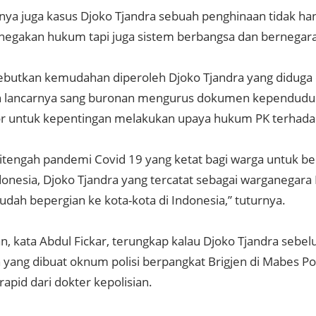
nya juga kasus Djoko Tjandra sebuah penghinaan tidak ha
negakan hukum tapi juga sistem berbangsa dan bernegara
butkan kemudahan diperoleh Djoko Tjandra yang diduga dif
in lancarnya sang buronan mengurus dokumen kependuduk
r untuk kepentingan melakukan upaya hukum PK terhada
itengah pandemi Covid 19 yang ketat bagi warga untuk be
ndonesia, Djoko Tjandra yang tercatat sebagai warganegara
dah bepergian ke kota-kota di Indonesia,” tuturnya.
, kata Abdul Fickar, terungkap kalau Djoko Tjandra sebel
n yang dibuat oknum polisi berpangkat Brigjen di Mabes Pol
 rapid dari dokter kepolisian.