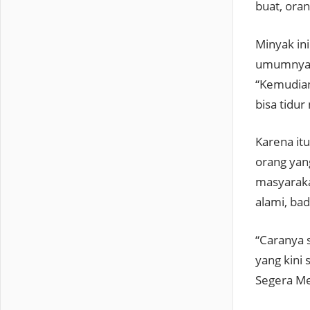
buat, ora
Minyak in
umumnya p
“Kemudia
bisa tidur
Karena it
orang yang
masyaraka
alami, bad
“Caranya 
yang kini
Segera Me