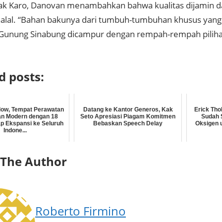
ak Karo, Danovan menambahkan bahwa kualitas dijamin 
alal. “Bahan bakunya dari tumbuh-tumbuhan khusus yang 
r Gunung Sinabung dicampur dengan rempah-rempah pilih
d posts:
low, Tempat Perawatan
Datang ke Kantor Generos, Kak
Erick Th
an Modern dengan 18
Seto Apresiasi Piagam Komitmen
Sudah 
p Ekspansi ke Seluruh
Bebaskan Speech Delay
Oksigen 
Indone...
 The Author
Roberto Firmino