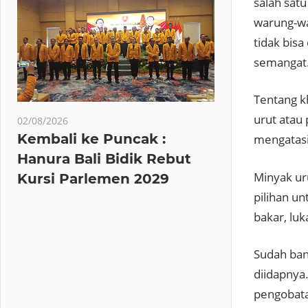
salah satu
warung-wa
tidak bis
semangat
Tentang k
urut atau
02/08/2026
Kembali ke Puncak :
mengatas
Hanura Bali Bidik Rebut
Minyak ur
Kursi Parlemen 2029
pilihan un
bakar, luk
Sudah ban
diidapnya.
pengobata