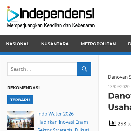
Skip
Inde
to
Memper
content
Keadila
dan
NASIONAL
NUSANTARA
METROPOLITAN
D
Kebena
Danovan S
13/09/2020
REKOMENDASI
Dano
TERBARU
Usah
Indo Water 2026
Hadirkan Inovasi Enam
258 to
Sektor Strategis, Diikuti