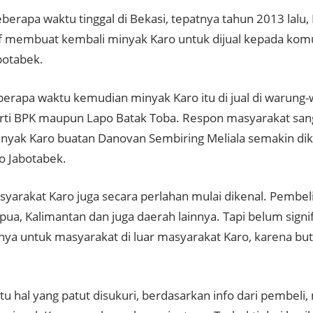
eberapa waktu tinggal di Bekasi, tepatnya tahun 2013 lalu
tif membuat kembali minyak Karo untuk dijual kepada kom
botabek.
erapa waktu kemudian minyak Karo itu di jual di warung
rti BPK maupun Lapo Batak Toba. Respon masyarakat sang
nyak Karo buatan Danovan Sembiring Meliala semakin dik
o Jabotabek.
syarakat Karo juga secara perlahan mulai dikenal. Pembeli
pua, Kalimantan dan juga daerah lainnya. Tapi belum signif
nya untuk masyarakat di luar masyarakat Karo, karena bu
u hal yang patut disukuri, berdasarkan info dari pembeli