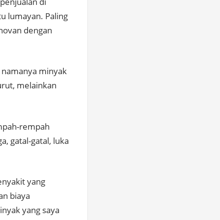
penjualan di
tu lumayan. Paling
anovan dengan
n, namanya minyak
urut, melainkan
empah-rempah
, gatal-gatal, luka
enyakit yang
an biaya
inyak yang saya