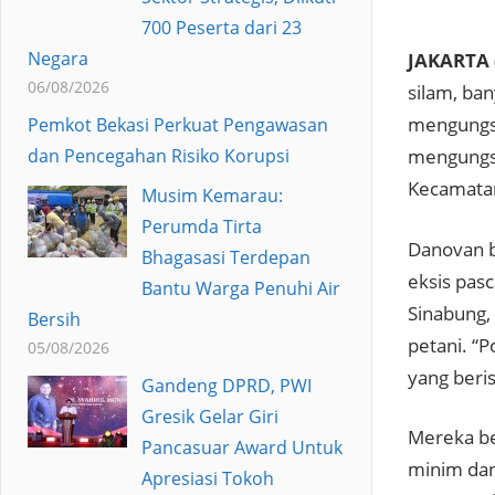
700 Peserta dari 23
Negara
JAKARTA 
06/08/2026
silam, ba
mengungsi
Pemkot Bekasi Perkuat Pengawasan
dan Pencegahan Risiko Korupsi
mengungsi
Kecamatan
Musim Kemarau:
Perumda Tirta
Danovan b
Bhagasasi Terdepan
eksis pas
Bantu Warga Penuhi Air
Sinabung,
Bersih
petani. “
05/08/2026
yang beris
Gandeng DPRD, PWI
Gresik Gelar Giri
Mereka be
Pancasuar Award Untuk
minim dan
Apresiasi Tokoh