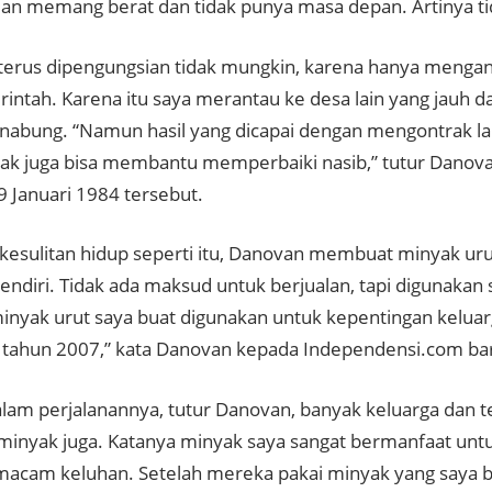
an memang berat dan tidak punya masa depan. Artinya tid
terus dipengungsian tidak mungkin, karena hanya mengan
rintah. Karena itu saya merantau ke desa lain yang jauh d
nabung. “Namun hasil yang dicapai dengan mengontrak lah
dak juga bisa membantu memperbaiki nasib,” tutur Danova
9 Januari 1984 tersebut.
 kesulitan hidup seperti itu, Danovan membuat minyak uru
endiri. Tidak ada maksud untuk berjualan, tapi digunakan s
inyak urut saya buat digunakan untuk kepentingan keluar
ar tahun 2007,” kata Danovan kepada Independensi.com bar
am perjalanannya, tutur Danovan, banyak keluarga dan t
inyak juga. Katanya minyak saya sangat bermanfaat unt
macam keluhan. Setelah mereka pakai minyak yang saya b