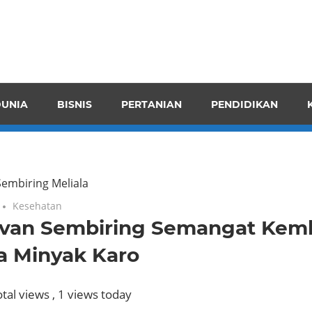
pendensI
juangkan
n
UNIA
BISNIS
PERTANIAN
PENDIDIKAN
ran
embiring Meliala
Kesehatan
van Sembiring Semangat Ke
a Minyak Karo
tal views
, 1 views today