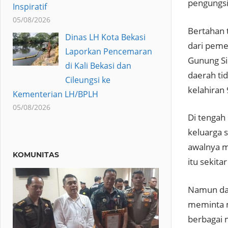
pengungsi
Inspiratif
05/08/2026
Bertahan 
Dinas LH Kota Bekasi
dari peme
Laporkan Pencemaran
Gunung Si
di Kali Bekasi dan
daerah ti
Cileungsi ke
kelahiran 
Kementerian LH/BPLH
05/08/2026
Di tengah
keluarga s
awalnya m
KOMUNITAS
itu sekit
Namun dal
meminta m
berbagai 