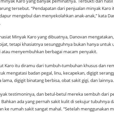
 minyak Karo yang banyak peminatnya. Terbukti dari hasil 
rung tersebut. “Pendapatan dari penjualan minyak Karo i
a dapur mengebul dan menyekolahkan anak-anak,” kata D
.
hasiat Minyak Karo yang dibuatnya, Danovan mengataka
 pijat, tetapi khasiatnya sesungguhnya bukan hanya untuk 
i atau menyembuhkan berbagai macam penyakit.
ut Karo itu diramu dari tumbuh-tumbuhan khusus dan r
tuk mengatasi badan pegal, linu, kecapekan, digigit serangga
a lama, digigit binatang berbisa, obat sakit gigi, dan lainnya.
yak testimoninya, dan betul-betul mereka sembuh dari p
 Bahkan ada yang pernah sakit kulit di sekujur tubuhnya d
n ke rumah sakit sangat mahal. “Setelah menggunakan m