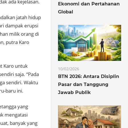
ak ada kejelasan.
Ekonomi dan Pertahanan
Global
dalkan jatah hidup
ari dampak erupsi
an milik orang di
n, putra Karo
t Karo untuk
10/02/2026
endiri saja. “Pada
BTN 2026: Antara Disiplin
ga sendiri. Waktu
Pasar dan Tanggung
u-baru ini.
Jawab Publik
etangga yang
uk mengatasi
uat, banyak yang