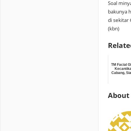
Soal miny
bakunya h
di sekita
(kbn)
Relate
TM Facial G
Kecantik
Cabang, Sia
About