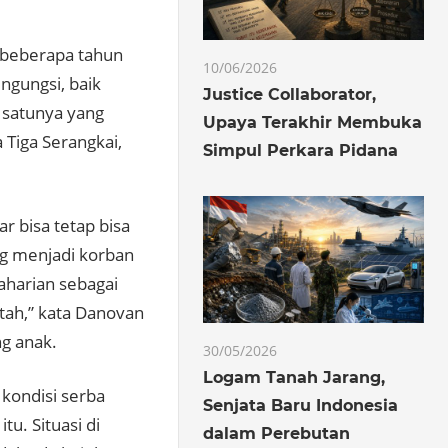
 beberapa tahun
10/06/2026
ngungsi, baik
Justice Collaborator,
satunya yang
Upaya Terakhir Membuka
Tiga Serangkai,
Simpul Perkara Pidana
 bisa tetap bisa
ng menjadi korban
aharian sebagai
ntah,” kata Danovan
ng anak.
30/05/2026
Logam Tanah Jarang,
kondisi serba
Senjata Baru Indonesia
u. Situasi di
dalam Perebutan