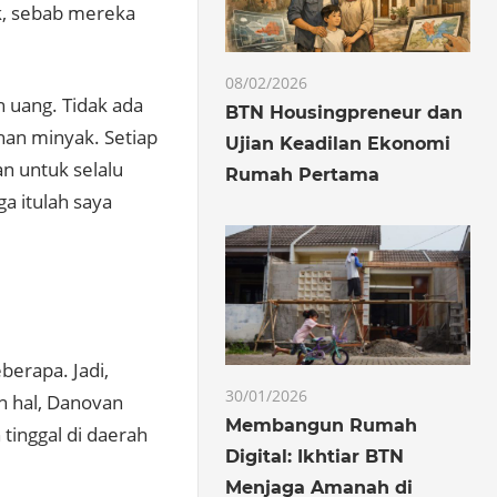
ak, sebab mereka
08/02/2026
 uang. Tidak ada
BTN Housingpreneur dan
han minyak. Setiap
Ujian Keadilan Ekonomi
n untuk selalu
Rumah Pertama
a itulah saya
berapa. Jadi,
30/01/2026
in hal, Danovan
Membangun Rumah
tinggal di daerah
Digital: Ikhtiar BTN
Menjaga Amanah di