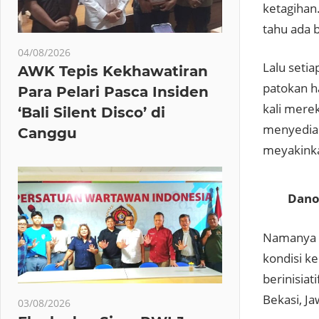
ketagihan
tahu ada b
04/08/2026
Lalu seti
AWK Tepis Kekhawatiran
patokan h
Para Pelari Pasca Insiden
kali mere
‘Bali Silent Disco’ di
menyediak
Canggu
meyakinka
Dano
Namanya d
kondisi ke
berinisia
Bekasi, Ja
03/08/2026