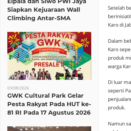
Elpala dan Siwo PWI Jaya
Setelah b
Siapkan Kejuaraan Wall
berinisia
Climbing Antar-SMA
Karo di Ja
Dalam beb
Karo sepe
produk mi
warga Kar
Di luar ma
03/08/2026
seperti Pa
GWK Cultural Park Gelar
penjualan
Pesta Rakyat Pada HUT ke-
produk.
81 RI Pada 17 Agustus 2026
Namun sat