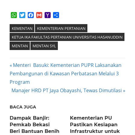
WhatsApp
Twitter
Facebook
Gmail
Yahoo
Share
Mail
KEMENTAN
KEMENTERIAN PERTANIAN
KETUA IKA FAKULTAS PERTANIAN UNIVERSITAS HASANUDDIN
MENTAN
MENTAN SYL
Post
Previous
Menteri Basuki: Kementerian PUPR Laksanakan
Post:
Pembangunan di Kawasan Perbatasan Melalui 3
navigation
Program
Next
Manajer HRD PT Jaya Obayashi, Tewas Dimutilasi
Post:
BACA JUGA
Dampak Banjir:
Kementerian PU
Pemkab Bekasi
Pastikan Kesiapan
Beri Bantuan Benih
Infrastruktur untuk