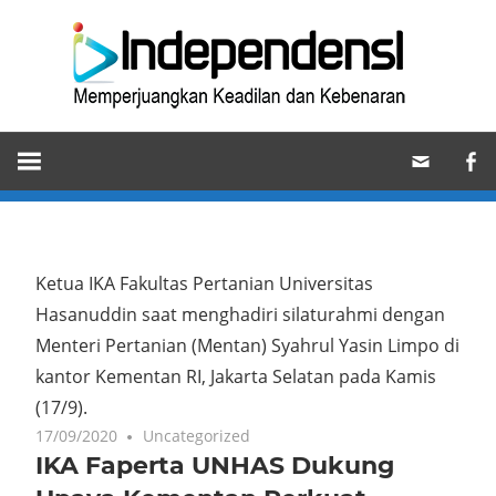
Skip
Ind
to
content
Memperjuangkan
Keadilan
dan
Kebenaran
Ketua IKA Fakultas Pertanian Universitas
Hasanuddin saat menghadiri silaturahmi dengan
Menteri Pertanian (Mentan) Syahrul Yasin Limpo di
kantor Kementan RI, Jakarta Selatan pada Kamis
(17/9).
17/09/2020
Uncategorized
IKA Faperta UNHAS Dukung