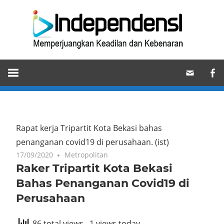
Skip
Ind
to
content
Memperjuangkan
Keadilan
dan
Kebenaran
Rapat kerja Tripartit Kota Bekasi bahas
penanganan covid19 di perusahaan. (ist)
17/09/2020
Metropolitan
Raker Tripartit Kota Bekasi
Bahas Penanganan Covid19 di
Perusahaan
86 total views
, 1 views today