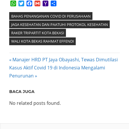
WhatsApp
Twitter
Facebook
Gmail
Yahoo
Share
Mail
BAHAS PENANGANAN COVID DI PERUSAHAAN
JAGA KESEHATAN DAN PAATUHI PROTOKOL KESEHATAN
RAKER TRIPARTIT KOTA BEKASI
WALI KOTA BEKAS RAHMAT EFFENDI
Post
Previous
Manajer HRD PT Jaya Obayashi, Tewas Dimutilasi
Next
Post:
Kasus Aktif Covid 19 di Indonesia Mengalami
navigation
Post:
Penurunan
BACA JUGA
No related posts found.