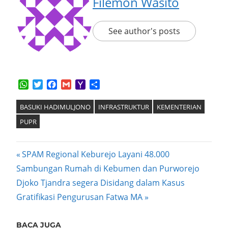
Filemon Wasito
See author's posts
WhatsApp
Twitter
Facebook
Gmail
Yahoo
Share
Mail
BASUKI HADIMULJONO
INFRASTRUKTUR
KEMENTERIAN
PUPR
Post
Previous
SPAM Regional Keburejo Layani 48.000
Post:
Sambungan Rumah di Kebumen dan Purworejo
navigation
Next
Djoko Tjandra segera Disidang dalam Kasus
Post:
Gratifikasi Pengurusan Fatwa MA
BACA JUGA