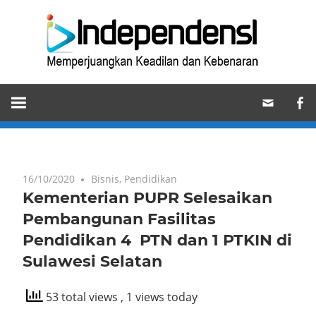
Skip
Ind
to
content
Memperjuangkan
Keadilan
dan
Kebenaran
16/10/2020
Bisnis
,
Pendidikan
Kementerian PUPR Selesaikan
Pembangunan Fasilitas
Pendidikan 4 PTN dan 1 PTKIN di
Sulawesi Selatan
53 total views
, 1 views today