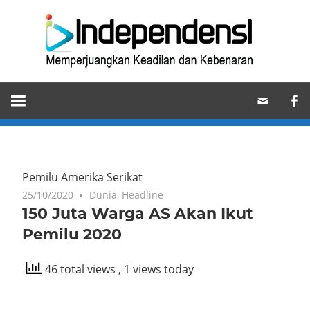
Skip
Ind
to
content
Memperjuangkan
Keadilan
dan
Kebenaran
Pemilu Amerika Serikat
25/10/2020
Dunia
,
Headline
150 Juta Warga AS Akan Ikut
Pemilu 2020
46 total views
, 1 views today