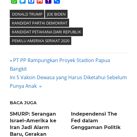
WhatsApp
Twitter
Facebook
Gmail
Yahoo
Share
Mail
DONALD TRUMP
JOE BIDEN
KANDIDAT PARTAI DEMOKRAT
KANDIDAT PETAHANA DARI REPUBLIK
PEMILU AMERIKA SERIKAT 2020
Post
Previous
PT PP Rampungkan Proyek Stadion Papua
Post:
Bangkit
navigation
Next
Ini 5 Vaksin Dewasa yang Harus Diketahui Sebelum
Post:
Punya Anak
BACA JUGA
SMURP: Serangan
Independensi The
Israel–Amerika ke
Fed dalam
Iran Jadi Alarm
Genggaman Politik
Baru, Gerakan