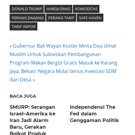
Mail
DONALD TRUMP
HARGA EMAS
KOMODITAS
PERANG DAGANG
PERANG TARIF
SAFE HAVEN
TARIF IMPOR
Post
Previous
Gubernur Bali Wayan Koster Minta Doa Umat
Post:
Muslim Untuk Sukseskan Pembangunan
navigation
Next
Program Makan Bergizi Gratis Masuk ke Karang
Post:
Jaya, Bekasi: Negara Mulai Serius Investasi SDM
dari Desa
BACA JUGA
SMURP: Serangan
Independensi The
Israel–Amerika ke
Fed dalam
Iran Jadi Alarm
Genggaman Politik
Baru, Gerakan
Boikot Produk