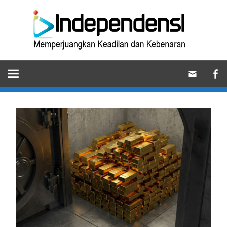
Skip
Ind
to
content
Memperjuangkan
Keadilan
dan
Kebenaran