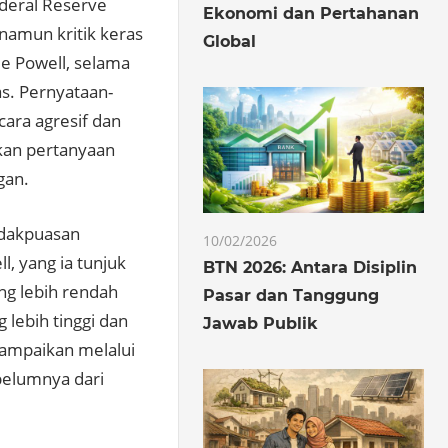
ederal Reserve
Ekonomi dan Pertahanan
namun kritik keras
Global
e Powell, selama
s. Pernyataan-
ara agresif dan
kan pertanyaan
gan.
idakpuasan
10/02/2026
, yang ia tunjuk
BTN 2026: Antara Disiplin
ng lebih rendah
Pasar dan Tanggung
lebih tinggi dan
Jawab Publik
sampaikan melalui
belumnya dari