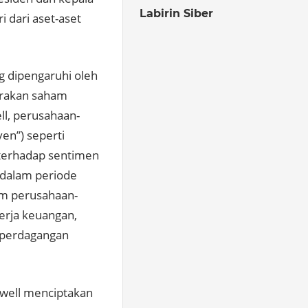
Labirin Siber
i dari aset-aset
g dipengaruhi oleh
gerakan saham
l, perusahaan-
en”) seperti
f terhadap sentimen
 dalam periode
am perusahaan-
nerja keuangan,
i perdagangan
well menciptakan