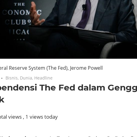
ral Reserve System (The Fed), Jerome Powell
Bisnis
,
Dunia
,
Headline
pendensi The Fed dalam Geng
ik
tal views
, 1 views today