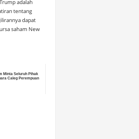
 Trump adalah
iran tentang
ilirannya dapat
 bursa saham New
m Minta Seluruh Pihak
uara Caleg Perempuan