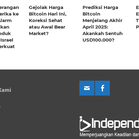
erangan
Gejolak Harga
Prediksi Harga
E
erika ke
Bitcoin Hari Ini,
Bitcoin
E
Alarm
Koreksi Sehat
Menjelang Akhir
T
akan
atau Awal Bear
April 2025:
P
oduk
Market?
Akankah Sentuh
 Israel
USD100.000?
erkuat
Kami
a