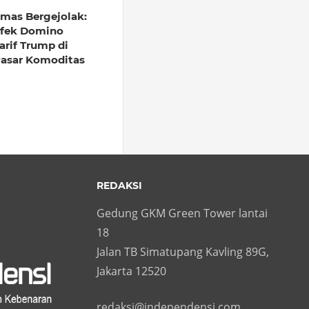
mas Bergejolak:
fek Domino
arif Trump di
asar Komoditas
REDAKSI
Gedung GKM Green Tower lantai
18
Jalan TB Simatupang Kavling 89G,
Jakarta 12520
redaksi@independensi.com