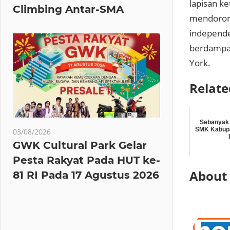
lapisan k
Climbing Antar-SMA
mendorong
independe
berdampak
York.
Relate
Sebanyak 
SMK Kabupa
03/08/2026
GWK Cultural Park Gelar
Pesta Rakyat Pada HUT ke-
About
81 RI Pada 17 Agustus 2026