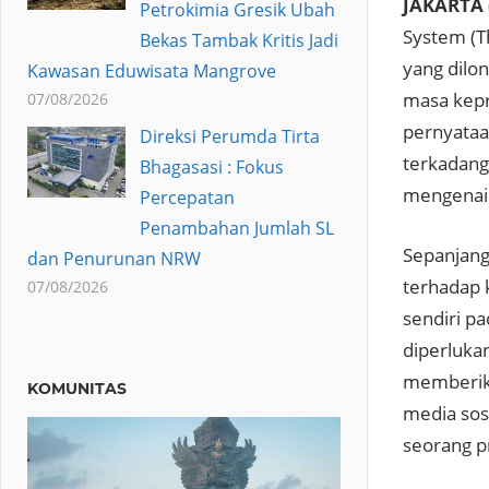
JAKARTA 
Petrokimia Gresik Ubah
System (T
Bekas Tambak Kritis Jadi
yang dilo
Kawasan Eduwisata Mangrove
masa kepr
07/08/2026
pernyataa
Direksi Perumda Tirta
terkadang
Bhagasasi : Fokus
mengenai
Percepatan
Penambahan Jumlah SL
Sepanjang
dan Penurunan NRW
terhadap 
07/08/2026
sendiri p
diperluka
memberika
KOMUNITAS
media sos
seorang p