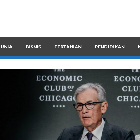
pendensI
juangkan
n
UNIA
BISNIS
PERTANIAN
PENDIDIKAN
ran