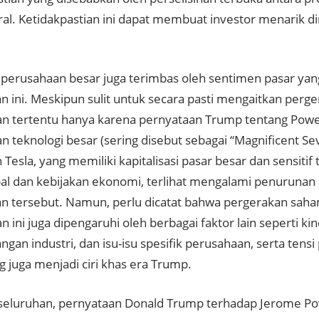
al. Ketidakpastian ini dapat membuat investor menarik dir
perusahaan besar juga terimbas oleh sentimen pasar yan
n ini. Meskipun sulit untuk secara pasti mengaitkan per
n tertentu hanya karena pernyataan Trump tentang Powel
 teknologi besar (sering disebut sebagai “Magnificent Sev
 Tesla, yang memiliki kapitalisasi pasar besar dan sensiti
bal dan kebijakan ekonomi, terlihat mengalami penurunan
n tersebut. Namun, perlu dicatat bahwa pergerakan sah
 ini juga dipengaruhi oleh berbagai faktor lain seperti ki
gan industri, dan isu-isu spesifik perusahaan, serta tens
g juga menjadi ciri khas era Trump.
seluruhan, pernyataan Donald Trump terhadap Jerome Po