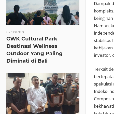
Dampak da
kompleks.
keinginan
Namun, ke
07/08/2026
independe
GWK Cultural Park
stabilita
Destinasi Wellness
kebijakan
Outdoor Yang Paling
investor,
Diminati di Bali
Terkait d
bertepata
spekulasi
Indeks-in
Composite
kekhawati
ketidakpa