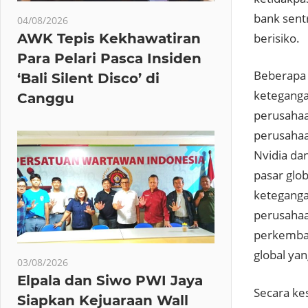
bank sentr
04/08/2026
berisiko.
AWK Tepis Kekhawatiran
Para Pelari Pasca Insiden
Beberapa 
‘Bali Silent Disco’ di
keteganga
Canggu
perusahaa
perusahaan
Nvidia dan
pasar glo
keteganga
perusahaan
perkemban
global yan
03/08/2026
Elpala dan Siwo PWI Jaya
Secara ke
Siapkan Kejuaraan Wall