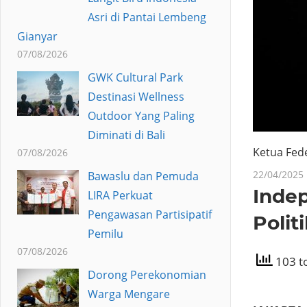
Asri di Pantai Lembeng
Gianyar
07/08/2026
GWK Cultural Park
Destinasi Wellness
Outdoor Yang Paling
Diminati di Bali
Ketua Fede
07/08/2026
22/04/2025
Bawaslu dan Pemuda
Inde
LIRA Perkuat
Pengawasan Partisipatif
Polit
Pemilu
07/08/2026
103 to
Dorong Perekonomian
Warga Mengare