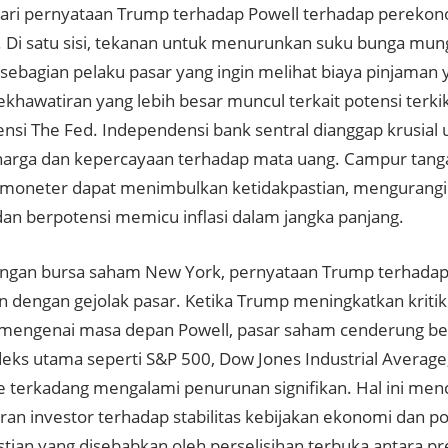
ri pernyataan Trump terhadap Powell terhadap perekono
 Di satu sisi, tekanan untuk menurunkan suku bunga mun
 sebagian pelaku pasar yang ingin melihat biaya pinjaman 
khawatiran yang lebih besar muncul terkait potensi terki
nsi The Fed. Independensi bank sentral dianggap krusial
s harga dan kepercayaan terhadap mata uang. Campur tanga
 moneter dapat menimbulkan ketidakpastian, mengurang
 dan berpotensi memicu inflasi dalam jangka panjang.
engan bursa saham New York, pernyataan Trump terhadap 
n dengan gejolak pasar. Ketika Trump meningkatkan kritik
 mengenai masa depan Powell, pasar saham cenderung ber
deks utama seperti S&P 500, Dow Jones Industrial Averag
 terkadang mengalami penurunan signifikan. Hal ini me
ran investor terhadap stabilitas kebijakan ekonomi dan po
stian yang disebabkan oleh perselisihan terbuka antara p