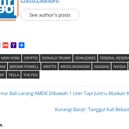
See author's posts
App
tter
Facebook
Gmail
Yahoo
Share
Mail
K NEW YORK
CRYPTO
DONALD TRUMP
DOW JONES
FEDERAL RESERV
HAM
JEROME POWELL
KRIPTO
KRISIS EKONOMI
NASDAQ
NVIDIA
IF
TESLA
THE FED
nur Bali Larang AMDK Dibawah 1 Liter Tapi Justru Abaika
ation
Next
Kurangi Banjir: Tanggul Kali Bekas
Post:
A