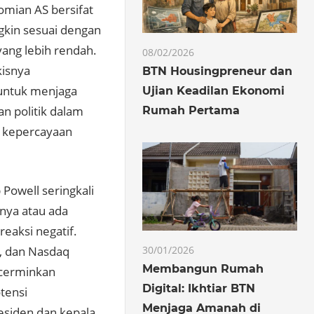
mian AS bersifat
gkin sesuai dengan
yang lebih rendah.
08/02/2026
kisnya
BTN Housingpreneur dan
 untuk menjaga
Ujian Keadilan Ekonomi
n politik dalam
Rumah Pertama
i kepercayaan
Powell seringkali
nya atau ada
eaksi negatif.
e, dan Nasdaq
30/01/2026
Membangun Rumah
ncerminkan
Digital: Ikhtiar BTN
tensi
Menjaga Amanah di
residen dan kepala