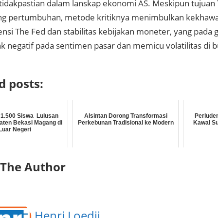
etidakpastian dalam lanskap ekonomi AS. Meskipun tujuan
 pertumbuhan, metode kritiknya menimbulkan kekhawat
nsi The Fed dan stabilitas kebijakan moneter, yang pada g
 negatif pada sentimen pasar dan memicu volatilitas di
d posts:
1.500 Siswa Lulusan
Alsintan Dorong Transformasi
Perlude
ten Bekasi Magang di
Perkebunan Tradisional ke Modern
Kawal S
Luar Negeri
 The Author
Henri Loedji