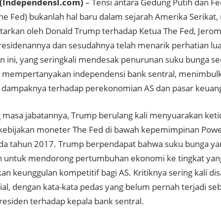
(IndependensI.com)
– Tensi antara Gedung Putih dan F
he Fed) bukanlah hal baru dalam sejarah Amerika Serikat, 
ntarkan oleh Donald Trump terhadap Ketua The Fed, Jerom
esidenannya dan sesudahnya telah menarik perhatian lua
n ini, yang seringkali mendesak penurunan suku bunga sec
 mempertanyakan independensi bank sentral, menimbul
 dampaknya terhadap perekonomian AS dan pasar keuan
 masa jabatannya, Trump berulang kali menyuarakan ket
kebijakan moneter The Fed di bawah kepemimpinan Powell
ada tahun 2017. Trump berpendapat bahwa suku bunga ya
n untuk mendorong pertumbuhan ekonomi ke tingkat yang 
n keunggulan kompetitif bagi AS. Kritiknya sering kali di
ial, dengan kata-kata pedas yang belum pernah terjadi se
residen terhadap kepala bank sentral.