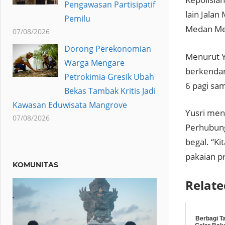
Pengawasan Partisipatif
lain Jala
Pemilu
Medan Mer
07/08/2026
Dorong Perekonomian
Menurut Yu
Warga Mengare
berkendar
Petrokimia Gresik Ubah
6 pagi sam
Bekas Tambak Kritis Jadi
Kawasan Eduwisata Mangrove
Yusri men
07/08/2026
Perhubung
begal. “K
pakaian p
KOMUNITAS
Relate
Berbagi T