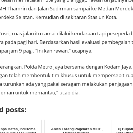
n MH Thamrin dan Jalan Sudirman sampai ke Medan Merdek
deka Selatan. Kemudian di sekitaran Stasiun Kota.
sri, ruas jalan itu ramai dilalui kendaraan tapi pesepeda 
a pada pagi hari. Berdasarkan hasil evaluasi pembegalan t
pai jam 9 pagi. “Ini kan rawan,” ucapnya.
erangkan, Polda Metro Jaya bersama dengan Kodam Jaya,
an telah membentuk tim khusus untuk mempersepit rua
ita turunkan ada yang pakai seragam melakukan penjagaan
reman untuk memantau,” ucap dia.
d posts:
anpa Batas, IndiHome
Anies Larang Pagelaran MICE,
Pj Bupat