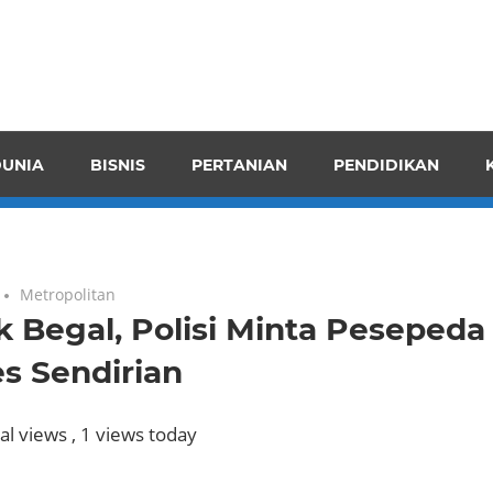
pendensI
juangkan
n
UNIA
BISNIS
PERTANIAN
PENDIDIKAN
ran
Metropolitan
 Begal, Polisi Minta Pesepeda
s Sendirian
al views
, 1 views today