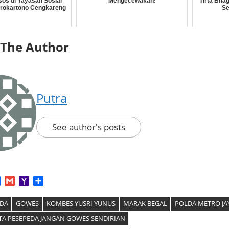
sos di Yayasan Sosial
Mengecewakan!
Tirta Bha
rokartono Cengkareng
Se
 The Author
Putra
See author's posts
App
tter
Facebook
Gmail
Yahoo
Share
Mail
EDA
GOWES
KOMBES YUSRI YUNUS
MARAK BEGAL
POLDA METRO JA
TA PESEPEDA JANGAN GOWES SENDIRIAN