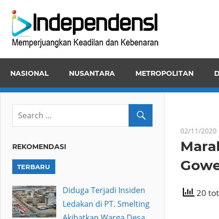
Skip
Inde
to
Memper
content
Keadila
dan
NASIONAL
NUSANTARA
METROPOLITAN
D
Kebena
02/11/2020
Marak
REKOMENDASI
Gowe
TERBARU
Diduga Terjadi Insiden
20 tot
Ledakan di PT. Smelting
Akibatkan Warga Desa