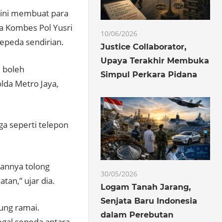
 ini membuat para
ya Kombes Pol Yusri
10/06/2026
epeda sendirian.
Justice Collaborator,
Upaya Terakhir Membuka
u boleh
Simpul Perkara Pidana
olda Metro Jaya,
a seperti telepon
annya tolong
30/05/2026
tan,” ujar dia.
Logam Tanah Jarang,
Senjata Baru Indonesia
ung ramai.
dalam Perebutan
egal sepeda antara