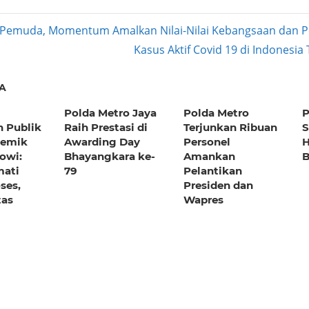
Pemuda, Momentum Amalkan Nilai-Nilai Kebangsaan dan P
Next
Kasus Aktif Covid 19 di Indonesia
ation
Post:
A
Polda Metro Jaya
Polda Metro
P
n Publik
Raih Prestasi di
Terjunkan Ribuan
S
lemik
Awarding Day
Personel
H
kowi:
Bhayangkara ke-
Amankan
ati
79
Pelantikan
ses,
Presiden dan
tas
Wapres