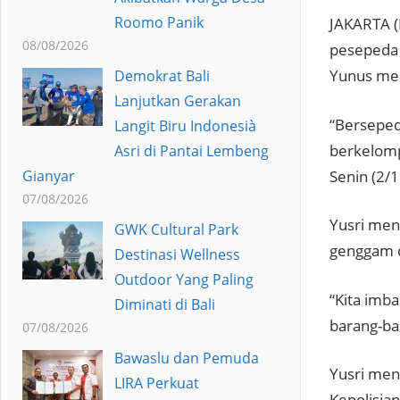
Roomo Panik
JAKARTA (
08/08/2026
pesepeda 
Yunus men
Demokrat Bali
Lanjutkan Gerakan
“Bersepeda
Langit Biru Indonesià
berkelompo
Asri di Pantai Lembeng
Senin (2/1
Gianyar
07/08/2026
Yusri men
GWK Cultural Park
genggam d
Destinasi Wellness
Outdoor Yang Paling
“Kita imb
Diminati di Bali
barang-bar
07/08/2026
Bawaslu dan Pemuda
Yusri men
LIRA Perkuat
Kepolisia