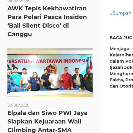
04/08/2026
AWK Tepis Kekhawatiran
Post
Previous
Sumpah 
Para Pelari Pasca Insiden
Post:
navig
‘Bali Silent Disco’ di
Canggu
BACA JUG
Menjaga
Kejerniha
dalam Po
Ijazah Jo
Menghorm
Fakta, Pro
dan Otori
03/08/2026
Elpala dan Siwo PWI Jaya
Siapkan Kejuaraan Wall
Climbing Antar-SMA