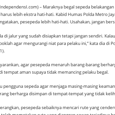
IndependensI.com) – Maraknya begal sepeda belakangan
harus lebih ekstra hati-hati. Kabid Humas Polda Metro Ja
gatakan, pesepeda lebih hati-hati. Usahakan, jangan bers
 di jalur yang sudah disiapkan tetapi jangan sendiri. Kala
klah agar mengurangi niat para pelaku ini,” kata dia di P
1).
yarankan, agar pesepeda menaruh barang-barang berharg
i tempat aman supaya tidak memancing pelaku begal.
au pengguna sepeda agar menjaga masing-masing keaman
ang berharga disimpan di tempat-tempat yang tidak keliha
erangkan, pesepeda sebaiknya mencari rute yang cender
n telah memetakan rute yang dianggap rawan terjadinya b