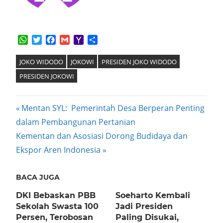
WhatsApp
Twitter
Facebook
Gmail
Yahoo
Share
Mail
JOKO WIDODO
JOKOWI
PRESIDEN JOKO WIDODO
PRESIDEN JOKOWI
Post
Previous
Mentan SYL: Pemerintah Desa Berperan Penting
Post:
dalam Pembangunan Pertanian
navigation
Next
Kementan dan Asosiasi Dorong Budidaya dan
Post:
Ekspor Aren Indonesia
BACA JUGA
DKI Bebaskan PBB
Soeharto Kembali
Sekolah Swasta 100
Jadi Presiden
Persen, Terobosan
Paling Disukai,