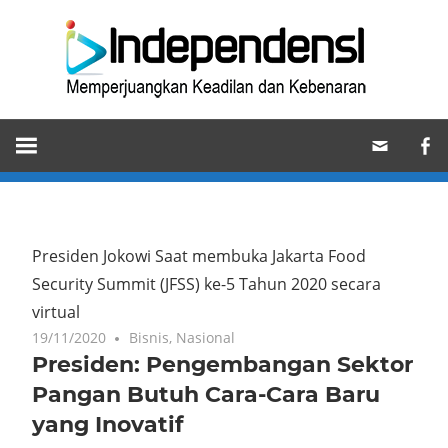
Skip
Ind
to
content
Memperjuangkan
Keadilan
dan
Kebenaran
Presiden Jokowi Saat membuka Jakarta Food
Security Summit (JFSS) ke-5 Tahun 2020 secara
virtual
19/11/2020
Bisnis
,
Nasional
Presiden: Pengembangan Sektor
Pangan Butuh Cara-Cara Baru
yang Inovatif