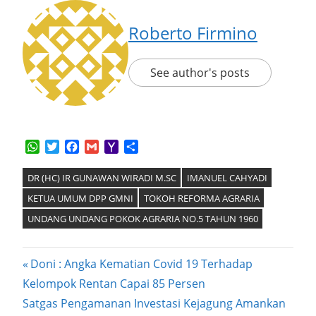
Roberto Firmino
See author's posts
WhatsApp
Twitter
Facebook
Gmail
Yahoo
Share
Mail
DR (HC) IR GUNAWAN WIRADI M.SC
IMANUEL CAHYADI
KETUA UMUM DPP GMNI
TOKOH REFORMA AGRARIA
UNDANG UNDANG POKOK AGRARIA NO.5 TAHUN 1960
Post
Previous
Doni : Angka Kematian Covid 19 Terhadap
Post:
Kelompok Rentan Capai 85 Persen
navigation
Next
Satgas Pengamanan Investasi Kejagung Amankan