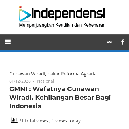
Skip
Ind
to
content
Memperjuangkan
Keadilan
dan
Kebenaran
Gunawan Wiradi, pakar Reforma Agraria
01/12/2020
Nasional
GMNI : Wafatnya Gunawan
Wiradi, Kehilangan Besar Bagi
Indonesia
71 total views
, 1 views today