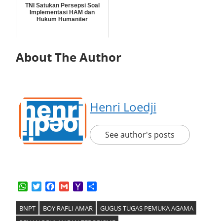
TNI Satukan Persepsi Soal
Implementasi HAM dan
Hukum Humaniter
About The Author
Henri Loedji
See author's posts
WhatsApp
Twitter
Facebook
Gmail
Yahoo
Share
Mail
BNPT
BOY RAFLI AMAR
GUGUS TUGAS PEMUKA AGAMA