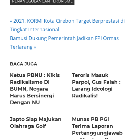
PENANGGULANGAN TERORISME
Post
Previous
2021, KORMI Kota Cirebon Target Berprestasi di
Post:
Tingkat Internasional
navigation
Next
Bamusi Dukung Pemerintah Jadikan FPI Ormas
Post:
Terlarang
BACA JUGA
Ketua PBNU : Kikis
Teroris Masuk
Radikalisme Di
Parpol, Gus Falah :
BUMN, Negara
Larang Ideologi
Harus Bersinergi
Radikalis!
Dengan NU
Japto Siap Majukan
Munas PB PGI
Olahraga Golf
Terima Laporan
Pertanggungjawab