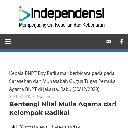
Skip
Ind
to
content
Memperjuangkan
Keadilan
dan
Kebenaran
Kepala BNPT Boy Rafli amar berbicara pada pada
Sarasehan dan Muhasabah Gugus Tugas Pemuka
Agama BNPT di Jakarta, Rabu (30/12/2020).
30/12/2020
Nasional
Bentengi Nilai Mulia Agama dari
Kelompok Radikal
66 total views
, 1 views today