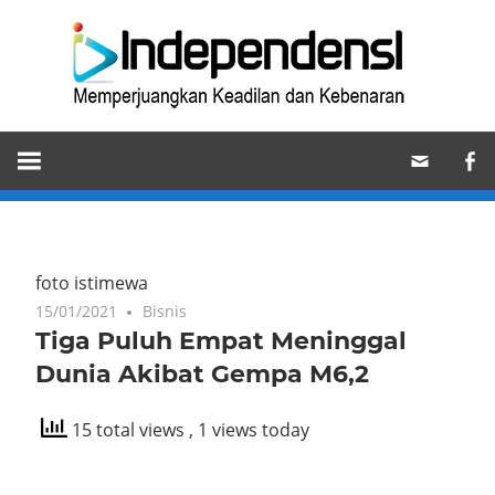
Skip
Ind
to
content
Memperjuangkan
Keadilan
dan
Kebenaran
foto istimewa
15/01/2021
Bisnis
Tiga Puluh Empat Meninggal
Dunia Akibat Gempa M6,2
15 total views
, 1 views today