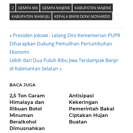
Mail
2
GEMPA M6
GEMPA MAJENE
KABUPATEN MAJENE
KABUPATEN MAMUJU
KEPALA BNPB DONI MONARDO
Post
Previous
Presiden Jokowi : Lelang Dini Kementerian PUPR
Post:
Diharapkan Dukung Pemulihan Pertumbuhan
navigation
Ekonomi
Next
Lebih dari Dua Puluh Ribu Jiwa Terdampak Banjir
Post:
di Kalimantan Selatan
BACA JUGA
2,5 Ton Garam
Antisipasi
Himalaya dan
Kekeringan
Ribuan Botol
Pemerintah Bakal
Minuman
Ciptakan Hujan
Beralkohol
Buatan
Dimusnahkan