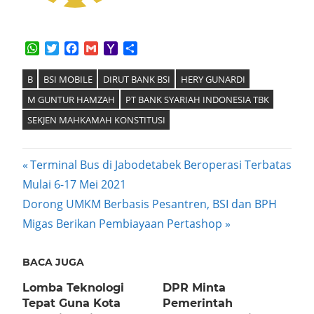
WhatsApp
Twitter
Facebook
Gmail
Yahoo
Share
Mail
B
BSI MOBILE
DIRUT BANK BSI
HERY GUNARDI
M GUNTUR HAMZAH
PT BANK SYARIAH INDONESIA TBK
SEKJEN MAHKAMAH KONSTITUSI
Post
Previous
Terminal Bus di Jabodetabek Beroperasi Terbatas
Post:
Mulai 6-17 Mei 2021
navigation
Next
Dorong UMKM Berbasis Pesantren, BSI dan BPH
Post:
Migas Berikan Pembiayaan Pertashop
BACA JUGA
Lomba Teknologi
DPR Minta
Tepat Guna Kota
Pemerintah