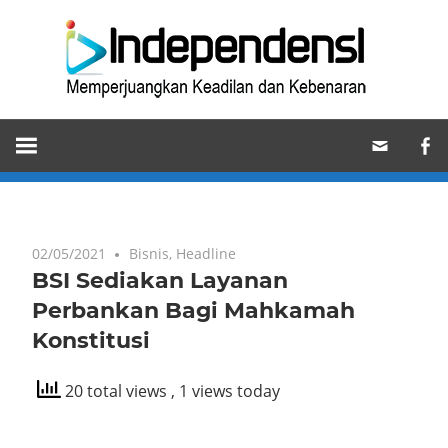
Skip
Ind
to
content
Memperjuangkan
Keadilan
dan
Kebenaran
02/05/2021
Bisnis
,
Headline
BSI Sediakan Layanan
Perbankan Bagi Mahkamah
Konstitusi
20 total views
, 1 views today