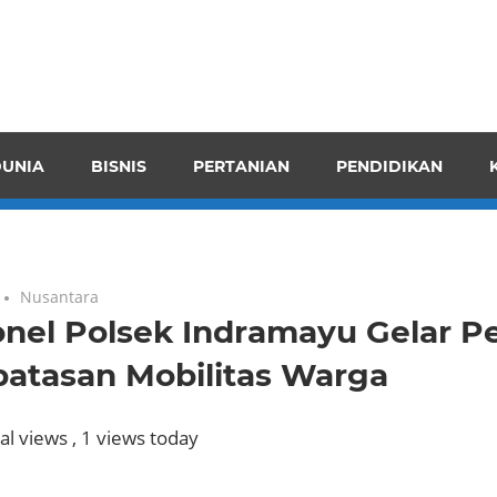
pendensI
juangkan
n
UNIA
BISNIS
PERTANIAN
PENDIDIKAN
ran
Nusantara
onel Polsek Indramayu Gelar P
atasan Mobilitas Warga
al views
, 1 views today