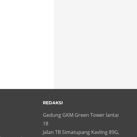
REDAKSI
Gedung GKM Green Tower lantai
18
Jalan TB Simatupang Kavling 89G,