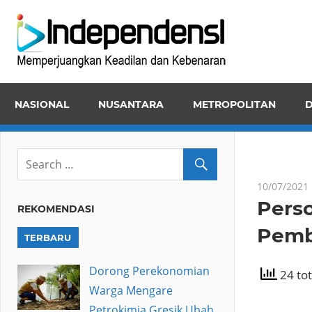
Skip
Inde
to
Memper
content
Keadila
dan
NASIONAL
NUSANTARA
METROPOLITAN
D
Kebena
10/07/2021
Pers
REKOMENDASI
Pemb
TERBARU
Dorong Perekonomian
24 tot
Warga Mengare
Petrokimia Gresik Ubah