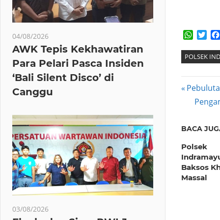
Whats
Twi
04/08/2026
AWK Tepis Kekhawatiran
POLSEK IN
Para Pelari Pasca Insiden
‘Bali Silent Disco’ di
Post
Previous
Pebuluta
Canggu
Post:
Next
Pengam
navig
Post:
BACA JUG
Polsek
Indramayu
Baksos Kh
Massal
03/08/2026