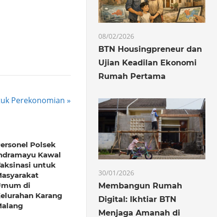
08/02/2026
BTN Housingpreneur dan
Ujian Keadilan Ekonomi
Rumah Pertama
ntuk Perekonomian
ersonel Polsek
ndramayu Kawal
aksinasi untuk
30/01/2026
asyarakat
Umum di
Membangun Rumah
elurahan Karang
Digital: Ikhtiar BTN
alang
Menjaga Amanah di