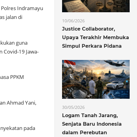
n Polres Indramayu
s jalan di
10/06/2026
Justice Collaborator,
Upaya Terakhir Membuka
akukan guna
Simpul Perkara Pidana
 Covid-19 Jawa-
 masa PPKM
lan Ahmad Yani,
30/05/2026
Logam Tanah Jarang,
Senjata Baru Indonesia
enyekatan pada
dalam Perebutan