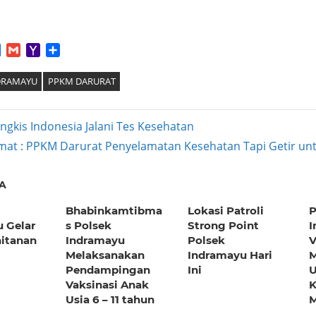
App
tter
Facebook
Gmail
Yahoo
Share
Mail
DRAMAYU
PPKM DARURAT
ngkis Indonesia Jalani Tes Kesehatan
at : PPKM Darurat Penyelamatan Kesehatan Tapi Getir u
ation
A
Bhabinkamtibma
Lokasi Patroli
P
 Gelar
s Polsek
Strong Point
I
itanan
Indramayu
Polsek
V
Melaksanakan
Indramayu Hari
M
Pendampingan
Ini
Vaksinasi Anak
K
Usia 6 – 11 tahun
M