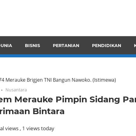
pendensI
juangkan
n
UNIA
BISNIS
PERTANIAN
PENDIDIKAN
ran
4 Merauke Brigjen TNI Bangun Nawoko.
(Istimewa)
Nusantara
em Merauke Pimpin Sidang Pa
rimaan Bintara
al views
, 1 views today