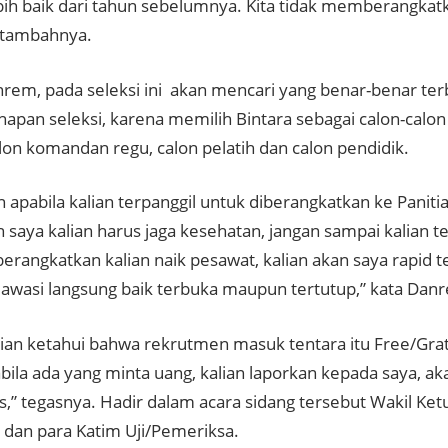
lebih baik dari tahun sebelumnya. Kita tidak memberangkat
” tambahnya.
nrem, pada seleksi ini akan mencari yang benar-benar ter
ahapan seleksi, karena memilih Bintara sebagai calon-calo
lon komandan regu, calon pelatih dan calon pendidik.
 apabila kalian terpanggil untuk diberangkatkan ke Paniti
 saya kalian harus jaga kesehatan, jangan sampai kalian t
erangkatkan kalian naik pesawat, kalian akan saya rapid t
 awasi langsung baik terbuka maupun tertutup,” kata Dan
lian ketahui bahwa rekrutmen masuk tentara itu Free/Grat
bila ada yang minta uang, kalian laporkan kepada saya, aka
s,” tegasnya. H
adir dalam acara sidang tersebut Wakil Ket
s dan para Katim Uji/Pemeriksa.