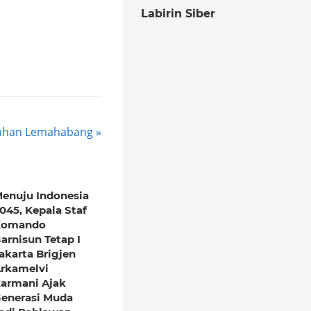
Labirin Siber
urahan Lemahabang
enuju Indonesia
045, Kepala Staf
Komando
arnisun Tetap I
akarta Brigjen
rkamelvi
armani Ajak
enerasi Muda