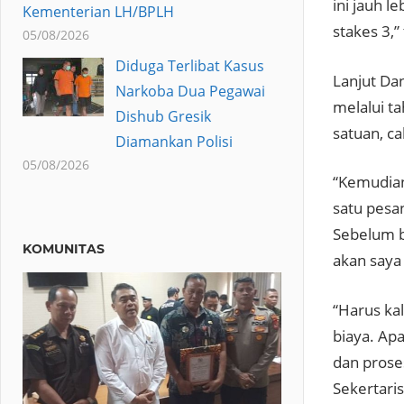
ini jauh 
Kementerian LH/BPLH
stakes 3,
05/08/2026
Diduga Terlibat Kasus
Lanjut Da
Narkoba Dua Pegawai
melalui t
Dishub Gresik
satuan, ca
Diamankan Polisi
05/08/2026
“Kemudian
satu pesan
Sebelum b
KOMUNITAS
akan saya
“Harus ka
biaya. Apa
dan prose
Sekertari