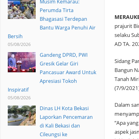
Musim Kemarau:
Perumda Tirta
MERAUKE 
Bhagasasi Terdepan
prajurit 
Bantu Warga Penuhi Air
selaku Su
Bersih
AD TA. 20
05/08/2026
Gandeng DPRD, PWI
Sidang Pa
Gresik Gelar Giri
Bangun Na
Pancasuar Award Untuk
Tanah Mir
Apresiasi Tokoh
(7/9/2021
Inspiratif
05/08/2026
Dalam sa
Dinas LH Kota Bekasi
menyampai
Laporkan Pencemaran
“Apa yang
di Kali Bekasi dan
aspek jas
Cileungsi ke