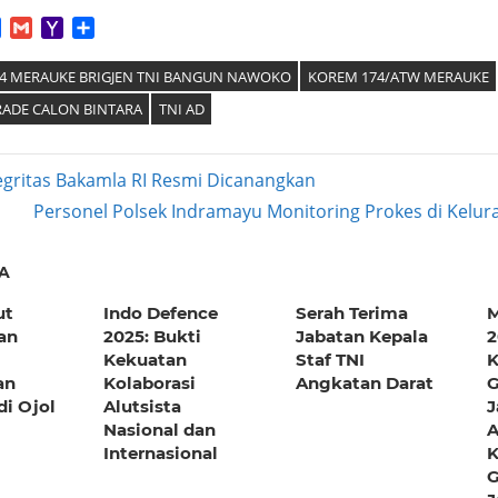
App
tter
Facebook
Gmail
Yahoo
Share
Mail
4 MERAUKE BRIGJEN TNI BANGUN NAWOKO
KOREM 174/ATW MERAUKE
RADE CALON BINTARA
TNI AD
egritas Bakamla RI Resmi Dicanangkan
Next
Personel Polsek Indramayu Monitoring Prokes di Kel
ation
Post:
A
ut
Indo Defence
Serah Terima
M
an
2025: Bukti
Jabatan Kepala
2
Kekuatan
Staf TNI
an
Kolaborasi
Angkatan Darat
G
i Ojol
Alutsista
J
Nasional dan
A
Internasional
K
G