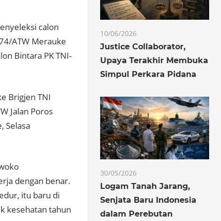
nyeleksi calon
10/06/2026
m 174/ATW Merauke
Justice Collaborator,
on Bintara PK TNI-
Upaya Terakhir Membuka
Simpul Perkara Pidana
e Brigjen TNI
W Jalan Poros
, Selasa
awoko
30/05/2026
erja dengan benar.
Logam Tanah Jarang,
ur, itu baru di
Senjata Baru Indonesia
ek kesehatan tahun
dalam Perebutan