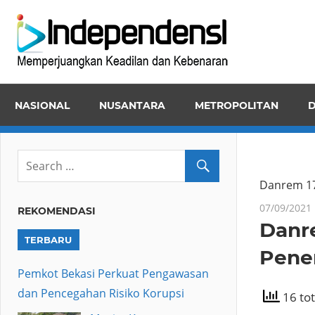
Skip
Inde
to
Memper
content
Keadila
dan
NASIONAL
NUSANTARA
METROPOLITAN
D
Kebena
Danrem 17
07/09/2021
REKOMENDASI
Danr
TERBARU
Pene
Pemkot Bekasi Perkuat Pengawasan
dan Pencegahan Risiko Korupsi
16 tot