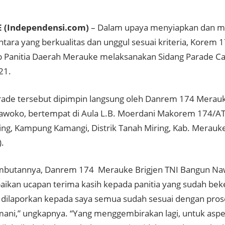
(Independensi.com)
– Dalam upaya menyiapkan dan me
Bintara yang berkualitas dan unggul sesuai kriteria, Kore
b Panitia Daerah Merauke melaksanakan Sidang Parade Cal
21.
rade tersebut dipimpin langsung oleh Danrem 174 Merauk
woko, bertempat di Aula L.B. Moerdani Makorem 174/AT
ing, Kampung Kamangi, Distrik Tanah Miring, Kab. Merauke
).
mbutannya, Danrem 174 Merauke Brigjen TNI Bangun N
kan ucapan terima kasih kepada panitia yang sudah bek
 dilaporkan kepada saya semua sudah sesuai dengan prosed
mani,” ungkapnya. “Y
ang menggembirakan lagi, untuk asp