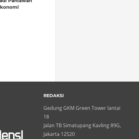
adi Pahlawan
Ekonomi
REDAKSI
Gedung GKM Green Tower lantai
18
Jalan TB Simatupang Kavling 89G,
Jakarta 12520