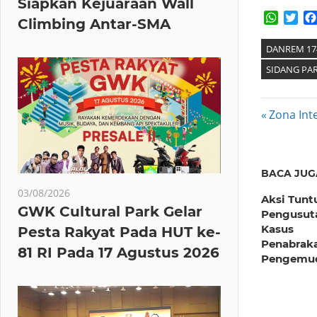
Siapkan Kejuaraan Wall
Whats
Twi
Climbing Antar-SMA
DANREM 17
SIDANG PA
Post
Previous
Zona Int
Post:
navig
BACA JUG
03/08/2026
Aksi Tunt
GWK Cultural Park Gelar
Pengusut
Kasus
Pesta Rakyat Pada HUT ke-
Penabrak
81 RI Pada 17 Agustus 2026
Pengemud