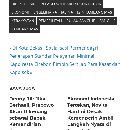
DIREKTUR ARCHIPELAGO SOLIDARITY FOUNDATION
EKONOMI
ENGELINA PATTIASINA
IZIN TAMBANG MAS
KERAKYATAN
PEMERINTAH
PULAU SANGIHE
SANGIHE
TAMBANG MAS
Post
Previous
Di Kota Bekasi: Sosialisasi Permendagri
Post:
Penerapan Standar Pelayanan Minimal
navigation
Next
Kapolresta Cirebon Pimpin Sertijab Para Kasat dan
Post:
Kapolsek
BACA JUGA
Denny JA: Jika
Ekonomi Indonesia
Berhasil, Prabowo
Tertekan, Novita
Akan Dikenang
Hardini Desak
sebagai Bapak
Kemenperin Ambil
Kemandirian
Langkah Nyata di