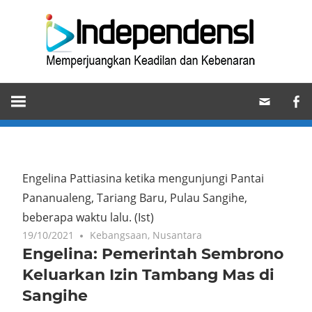
Skip
Ind
to
content
Memperjuangkan
Keadilan
dan
Kebenaran
Engelina Pattiasina ketika mengunjungi Pantai
Pananualeng, Tariang Baru, Pulau Sangihe,
beberapa waktu lalu.
(Ist)
19/10/2021
One comment
Kebangsaan
,
Nusantara
Engelina: Pemerintah Sembrono
Keluarkan Izin Tambang Mas di
Sangihe