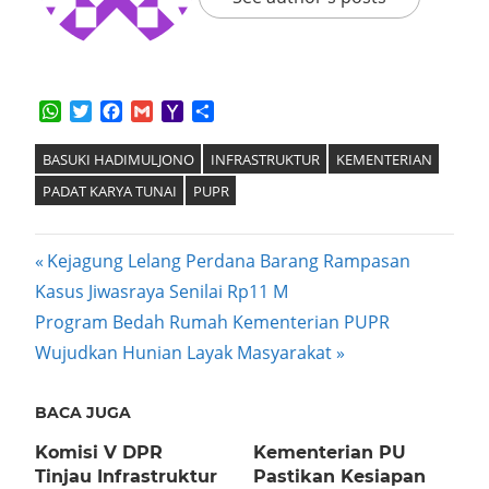
WhatsApp
Twitter
Facebook
Gmail
Yahoo
Share
Mail
BASUKI HADIMULJONO
INFRASTRUKTUR
KEMENTERIAN
PADAT KARYA TUNAI
PUPR
Post
Previous
Kejagung Lelang Perdana Barang Rampasan
Post:
Kasus Jiwasraya Senilai Rp11 M
navigation
Next
Program Bedah Rumah Kementerian PUPR
Post:
Wujudkan Hunian Layak Masyarakat
BACA JUGA
Komisi V DPR
Kementerian PU
Tinjau Infrastruktur
Pastikan Kesiapan