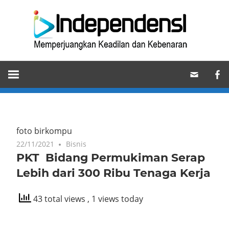
Skip
Ind
to
content
Memperjuangkan
Keadilan
dan
Kebenaran
foto birkompu
22/11/2021
Bisnis
PKT Bidang Permukiman Serap
Lebih dari 300 Ribu Tenaga Kerja
43 total views
, 1 views today