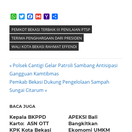
WhatsApp
Twitter
Facebook
Gmail
Yahoo
Share
Mail
PEMKOT BEKASI TERBAIK III PENILAIAN PTSP
TERIMA PENGHARGAAN DARI PRESIDEN
WALI KOTA BEKASI RAHMAT EFFENDI
Post
Previous
Polsek Cantigi Gelar Patroli Sambang Antisipasi
Post:
Gangguan Kamtibmas
navigation
Next
Pemkab Bekasi Dukung Pengelolaan Sampah
Post:
Sungai Citarum
BACA JUGA
Kepala BKPPD
APEKSI Bali
Karto: ASN OTT
Bangkitkan
KPK Kota Bekasi
Ekomomi UMKM