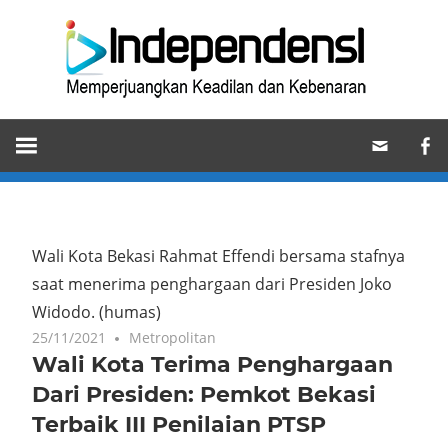
Skip
Ind
to
content
Memperjuangkan
Keadilan
dan
Kebenaran
Wali Kota Bekasi Rahmat Effendi bersama stafnya
saat menerima penghargaan dari Presiden Joko
Widodo. (humas)
25/11/2021
Metropolitan
Wali Kota Terima Penghargaan
Dari Presiden: Pemkot Bekasi
Terbaik III Penilaian PTSP