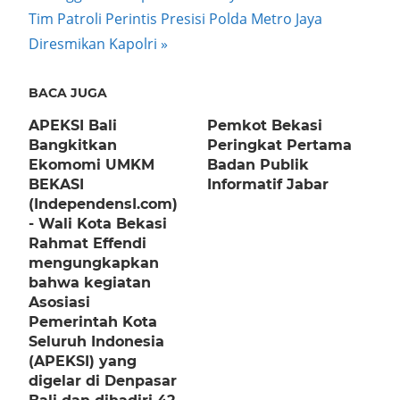
navigation
Next
Tim Patroli Perintis Presisi Polda Metro Jaya
Post:
Diresmikan Kapolri
BACA JUGA
APEKSI Bali
Pemkot Bekasi
Bangkitkan
Peringkat Pertama
Ekomomi UMKM
Badan Publik
BEKASI
Informatif Jabar
(IndependensI.com)
- Wali Kota Bekasi
Rahmat Effendi
mengungkapkan
bahwa kegiatan
Asosiasi
Pemerintah Kota
Seluruh Indonesia
(APEKSI) yang
digelar di Denpasar