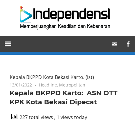
Skip
Ind
to
content
Memperjuangkan
Keadilan
dan
Kebenaran
Kepala BKPPD Kota Bekasi Karto. (ist)
13/01/2022
Headline
,
Metropolitan
Kepala BKPPD Karto: ASN OTT
KPK Kota Bekasi Dipecat
227 total views
, 1 views today