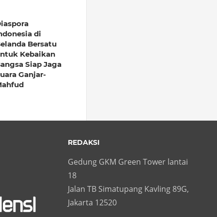
iaspora
ndonesia di
elanda Bersatu
ntuk Kebaikan
angsa Siap Jaga
uara Ganjar-
ahfud
REDAKSI
Gedung GKM Green Tower lantai
18
Jalan TB Simatupang Kavling 89G,
Jakarta 12520