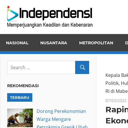
Skip
Inde
to
Memper
content
Keadila
dan
NASIONAL
NUSANTARA
METROPOLITAN
D
Kebena
Kepala Ba
Politik, 
REKOMENDASI
RI di Mabe
TERBARU
07/03/2022
Rapi
Dorong Perekonomian
Ekon
Warga Mengare
Petrokimia Gresik Ubah