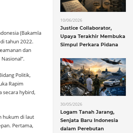
10/06/2026
Justice Collaborator,
ndonesia (Bakamla
Upaya Terakhir Membuka
di tahun 2022.
Simpul Perkara Pidana
 Keamanan dan
Nasional”.
dang Politik,
uka Rapim
 secara hybird,
30/05/2026
Logam Tanah Jarang,
 hukum di laut
Senjata Baru Indonesia
pan. Pertama,
dalam Perebutan