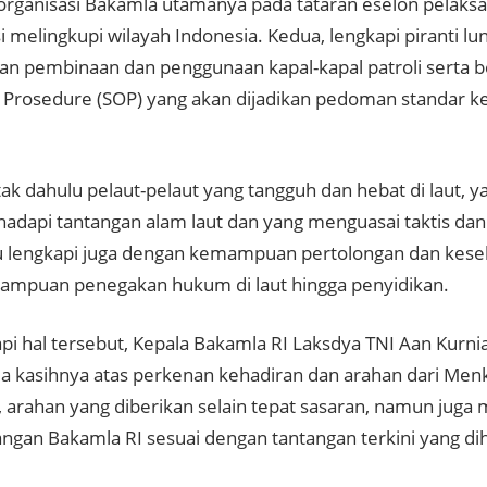
organisasi Bakamla utamanya pada tataran eselon pelaks
i melingkupi wilayah Indonesia. Kedua, lengkapi piranti lu
an pembinaan dan penggunaan kapal-kapal patroli serta b
 Prosedure (SOP) yang akan dijadikan pedoman standar k
etak dahulu pelaut-pelaut yang tangguh dan hebat di laut,
hadapi tantangan alam laut dan yang menguasai taktis dan
tu lengkapi juga dengan kemampuan pertolongan dan kesel
ampuan penegakan hukum di laut hingga penyidikan.
i hal tersebut, Kepala Bakamla RI Laksdya TNI Aan Kurn
ma kasihnya atas perkenan kehadiran dan arahan dari Me
i, arahan yang diberikan selain tepat sasaran, namun jug
gan Bakamla RI sesuai dengan tantangan terkini yang di