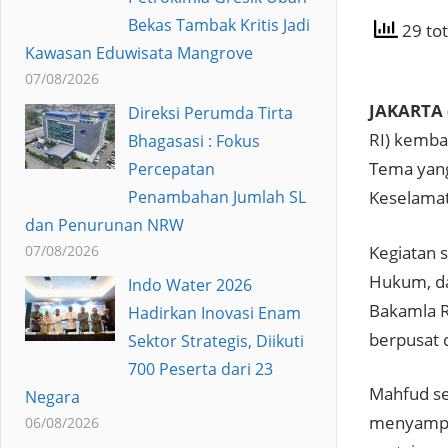
Bekas Tambak Kritis Jadi
29 tot
Kawasan Eduwisata Mangrove
07/08/2026
JAKARTA 
Direksi Perumda Tirta
RI) kemba
Bhagasasi : Fokus
Tema yang
Percepatan
Penambahan Jumlah SL
Keselamat
dan Penurunan NRW
Kegiatan 
07/08/2026
Hukum, d
Indo Water 2026
Bakamla R
Hadirkan Inovasi Enam
berpusat 
Sektor Strategis, Diikuti
700 Peserta dari 23
Mahfud se
Negara
menyampai
06/08/2026