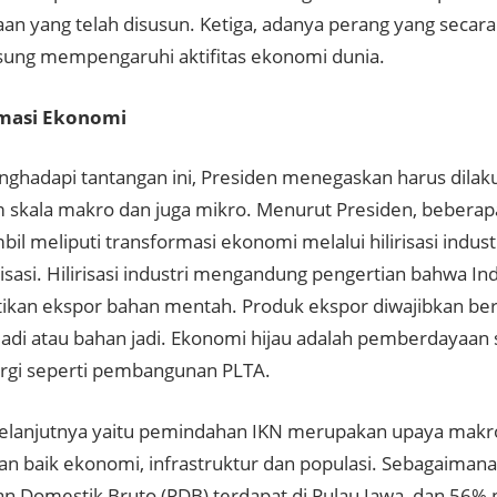
an yang telah disusun. Ketiga, adanya perang yang secara
gsung mempengaruhi aktifitas ekonomi dunia.
masi Ekonomi
ghadapi tantangan ini, Presiden menegaskan harus dila
m skala makro dan juga mikro. Menurut Presiden, beberap
bil meliputi transformasi ekonomi melalui hilirisasi indust
lisasi. Hilirisasi industri mengandung pengertian bahwa In
kan ekspor bahan mentah. Produk ekspor diwajibkan be
jadi atau bahan jadi. Ekonomi hijau adalah pemberdayaa
rgi seperti pembangunan PLTA.
elanjutnya yaitu pemindahan IKN merupakan upaya makr
n baik ekonomi, infrastruktur dan populasi. Sebagaimana
n Domestik Bruto (PDB) terdapat di Pulau Jawa, dan 56% p