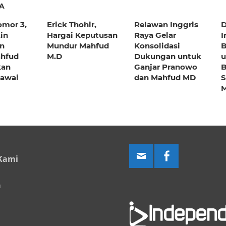
A
omor 3,
Erick Thohir,
Relawan Inggris
D
in
Hargai Keputusan
Raya Gelar
I
an
Mundur Mahfud
Konsolidasi
B
ahfud
M.D
Dukungan untuk
u
kan
Ganjar Pranowo
B
gawai
dan Mahfud MD
S
M
Kami
a