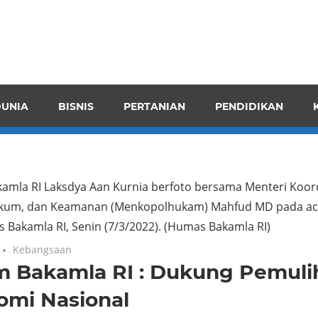
pendensI
juangkan
n
UNIA
BISNIS
PERTANIAN
PENDIDIKAN
ran
kamla RI Laksdya Aan Kurnia berfoto bersama Menteri Koor
Hukum, dan Keamanan (Menkopolhukam) Mahfud MD pada a
s Bakamla RI, Senin (7/3/2022).
(Humas Bakamla RI)
Kebangsaan
m Bakamla RI : Dukung Pemuli
omi Nasional