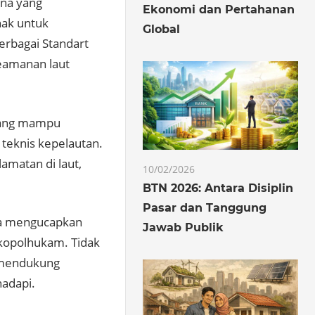
ana yang
Ekonomi dan Pertahanan
nak untuk
Global
erbagai Standart
eamanan laut
 yang mampu
 teknis kepelautan.
amatan di laut,
10/02/2026
BTN 2026: Antara Disiplin
Pasar dan Tanggung
ia mengucapkan
Jawab Publik
nkopolhukam. Tidak
a mendukung
hadapi.