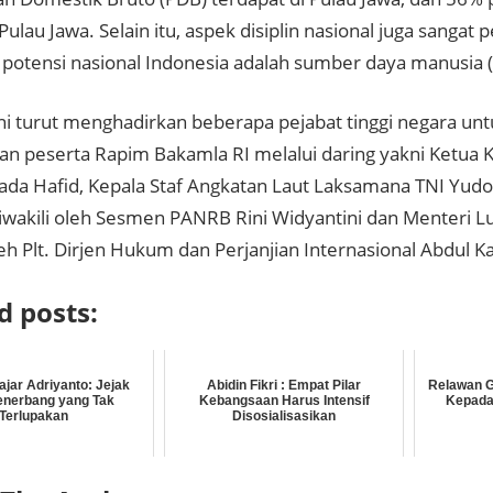
Pulau Jawa. Selain itu, aspek disiplin nasional juga sangat
u potensi nasional Indonesia adalah sumber daya manusia 
ini turut menghadirkan beberapa pejabat tinggi negara u
n peserta Rapim Bakamla RI melalui daring yakni Ketua K
ada Hafid, Kepala Staf Angkatan Laut Laksamana TNI Yu
iwakili oleh Sesmen PANRB Rini Widyantini dan Menteri L
leh Plt. Dirjen Hukum dan Perjanjian Internasional Abdul Kad
d posts:
jar Adriyanto: Jejak
Abidin Fikri : Empat Pilar
Relawan 
enerbang yang Tak
Kebangsaan Harus Intensif
Kepada
Terlupakan
Disosialisasikan