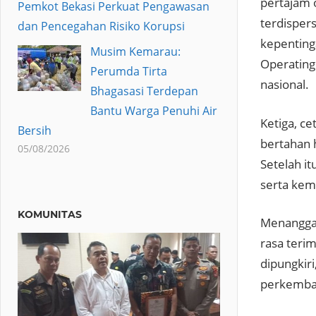
pertajam 
Pemkot Bekasi Perkuat Pengawasan
terdispers
dan Pencegahan Risiko Korupsi
kepenting
Musim Kemarau:
Operating
Perumda Tirta
nasional.
Bhagasasi Terdepan
Bantu Warga Penuhi Air
Ketiga, c
Bersih
bertahan 
05/08/2026
Setelah i
serta kem
KOMUNITAS
Menanggap
rasa teri
dipungkir
perkemban