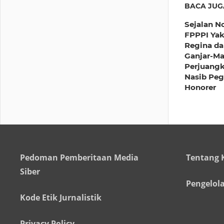
BACA JUG
Sejalan N
FPPPI Yak
Regina d
Ganjar-M
Perjuang
Nasib Pe
Honorer
Pedoman Pemberitaan Media
Tentang 
Siber
Pengelol
Kode Etik Jurnalistik
Privacy Policy