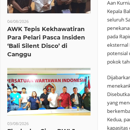
Aan Kurni
Kepala Ba
seluruh Sa
04/08/2026
penekanan
AWK Tepis Kekhawatiran
pada Rapim
Para Pelari Pasca Insiden
eksternal
‘Bali Silent Disco’ di
potensial
Canggu
pokok tah
Dijabarka
menekanka
Disebutka
yang mend
berkemban
Kedua, pa
03/08/2026
kapasitas