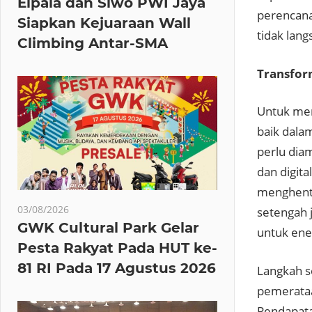
Elpala dan Siwo PWI Jaya
perencana
Siapkan Kejuaraan Wall
tidak lan
Climbing Antar-SMA
Transfor
Untuk men
baik dala
perlu diam
dan digita
menghenti
03/08/2026
setengah 
GWK Cultural Park Gelar
untuk ene
Pesta Rakyat Pada HUT ke-
81 RI Pada 17 Agustus 2026
Langkah s
pemerataa
Pendapata