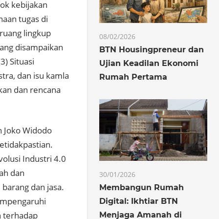
ok kebijakan
naan tugas di
 ruang lingkup
08/02/2026
 yang disampaikan
BTN Housingpreneur dan
3) Situasi
Ujian Keadilan Ekonomi
tra, dan isu kamla
Rumah Pertama
akan dan rencana
en Joko Widodo
tidakpastian.
lusi Industri 4.0
bah dan
30/01/2026
barang dan jasa.
Membangun Rumah
empengaruhi
Digital: Ikhtiar BTN
n terhadap
Menjaga Amanah di