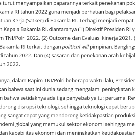
a turut menyampaikan paparannya terkait penekanan pok
kamla RI tahun 2022 guna menjadi perhatian bagi pelaksa
tuan Kerja (Satker) di Bakamla RI. Terbagi menjadi empat
 Kepala Bakamla RI, diantaranya (1) Direktif Presiden RI
 TNI/Polri 2022. (2) Outcome dan Evaluasi kinerja 2021. (
 Bakamla RI terkait dengan
political will
pimpinan, Banglings
 di tahun 2022. Dan (4) sasaran dan penekanan arah kebij
un 2022.
nnya, dalam Rapim TNI/Polri beberapa waktu lalu, Presid
n bahwa saat ini dunia sedang mengalami peningkatan ke
n bahwa setidaknya ada tiga penyebab yaitu: pertama, Revo
orong disrupsi teknologi, sehingga teknologi cepat beru
g sangat cepat yang mendorong ketidakpastian produksi 
ndemi global yang memukul sektor ekonomi sehingga m
 dan kapabilitas ekonomi dan meningkatkan ketidakpastia