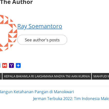
 The Author
Ray Soemantoro
See author's posts
App
tter
Facebook
Gmail
Yahoo
Share
Mail
I
KEPALA BAKAMLA RI LAKSAMANA MADYA TNI AAN KURNIA
MAHFUD 
 Bangun Ketahanan Pangan di Manokwari
Next
Jerman Terbuka 2022: Tim Indonesia Mak
ation
Post: