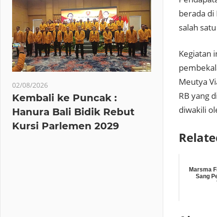
berada di 
salah sat
Kegiatan 
pembekala
Meutya Vi
02/08/2026
RB yang d
Kembali ke Puncak :
diwakili o
Hanura Bali Bidik Rebut
Kursi Parlemen 2029
Relate
Marsma Fa
Sang P