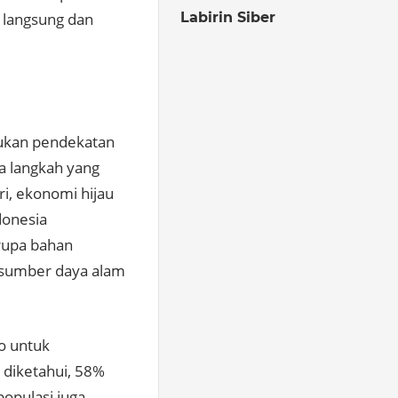
Labirin Siber
 langsung dan
kukan pendekatan
a langkah yang
ri, ekonomi hijau
donesia
rupa bahan
n sumber daya alam
o untuk
 diketahui, 58%
opulasi juga