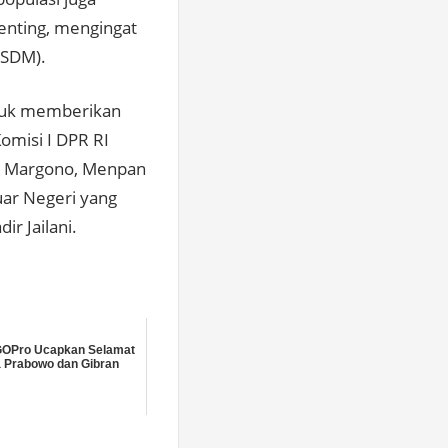
 penting, mengingat
(SDM).
ntuk memberikan
omisi I DPR RI
do Margono, Menpan
uar Negeri yang
ir Jailani.
GOPro Ucapkan Selamat
 Prabowo dan Gibran