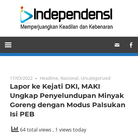
Skip
Ind
to
content
Memperjuangkan
Keadilan
dan
Kebenaran
17/03/2022
Headline
,
Nasional
,
Uncategorized
Lapor ke Kejati DKI, MAKI
Ungkap Penyelundupan Minyak
Goreng dengan Modus Palsukan
Isi PEB
64 total views
, 1 views today