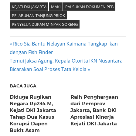
KEJATI DKI JAKARTA
MAKI
PALSUKAN DOKUMEN PEB
PELABUHAN TANJUNG PRIOK
PENYELUNDUPAN MINYAK GORENG
Post
Previous
Rico Sia Bantu Nelayan Kaimana Tangkap Ikan
Post:
dengan Fish Finder
navigation
Next
Temui Jaksa Agung, Kepala Otorita IKN Nusantara
Post:
Bicarakan Soal Proses Tata Kelola
BACA JUGA
Diduga Rugikan
Raih Penghargaan
Negara Rp234 M,
dari Pemprov
Kejati DKI Jakarta
Jakarta, Bank DKI
Tahap Dua Kasus
Apresiasi Kinerja
Korupsi Dapen
Kejati DKI Jakarta
Bukit Asam