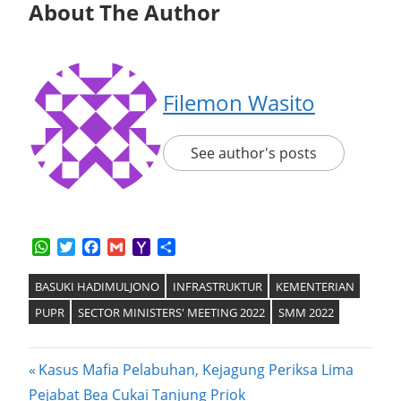
About The Author
Filemon Wasito
See author's posts
WhatsApp
Twitter
Facebook
Gmail
Yahoo
Share
Mail
BASUKI HADIMULJONO
INFRASTRUKTUR
KEMENTERIAN
PUPR
SECTOR MINISTERS' MEETING 2022
SMM 2022
Post
Previous
Kasus Mafia Pelabuhan, Kejagung Periksa Lima
Post:
Pejabat Bea Cukai Tanjung Priok