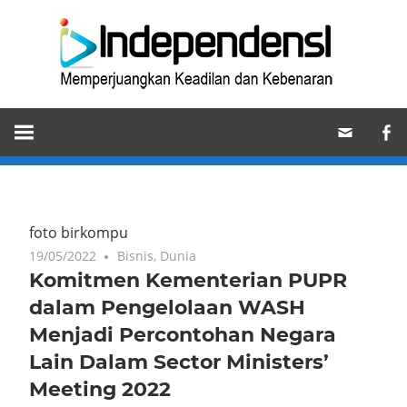
Skip
Ind
to
content
Memperjuangkan
Keadilan
dan
Kebenaran
foto birkompu
19/05/2022
Bisnis
,
Dunia
Komitmen Kementerian PUPR
dalam Pengelolaan WASH
Menjadi Percontohan Negara
Lain Dalam Sector Ministers’
Meeting 2022