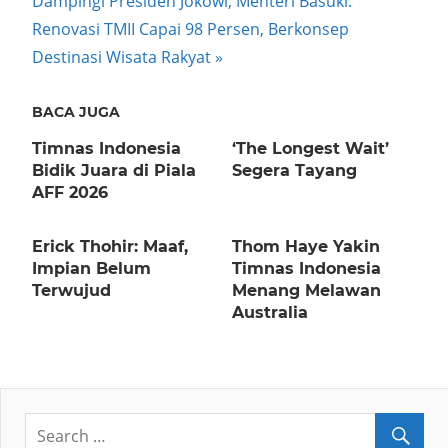
Dampingi Presiden Jokowi, Menteri Basuki:
navigation
Post:
Renovasi TMII Capai 98 Persen, Berkonsep
Destinasi Wisata Rakyat
BACA JUGA
Timnas Indonesia
‘The Longest Wait’
Bidik Juara di Piala
Segera Tayang
AFF 2026
Erick Thohir: Maaf,
Thom Haye Yakin
Impian Belum
Timnas Indonesia
Terwujud
Menang Melawan
Australia