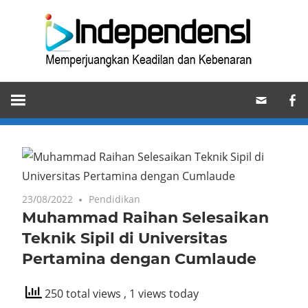
Skip
Ind
to
content
Memperjuangkan
Keadilan
dan
Kebenaran
23/08/2022
Pendidikan
Muhammad Raihan Selesaikan
Teknik Sipil di Universitas
Pertamina dengan Cumlaude
250 total views
, 1 views today