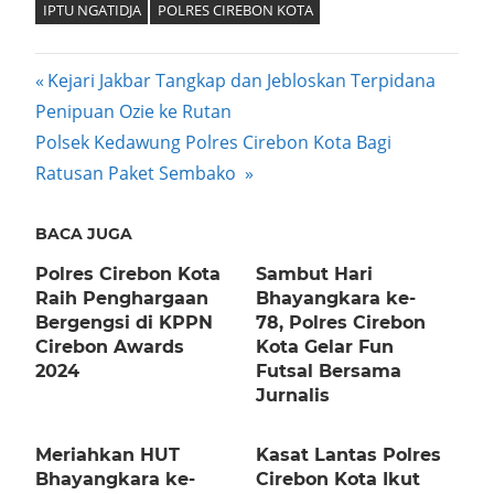
IPTU NGATIDJA
POLRES CIREBON KOTA
Post
Previous
Kejari Jakbar Tangkap dan Jebloskan Terpidana
Post:
Penipuan Ozie ke Rutan
navigation
Next
Polsek Kedawung Polres Cirebon Kota Bagi
Post:
Ratusan Paket Sembako
BACA JUGA
Polres Cirebon Kota
Sambut Hari
Raih Penghargaan
Bhayangkara ke-
Bergengsi di KPPN
78, Polres Cirebon
Cirebon Awards
Kota Gelar Fun
2024
Futsal Bersama
Jurnalis
Meriahkan HUT
Kasat Lantas Polres
Bhayangkara ke-
Cirebon Kota Ikut