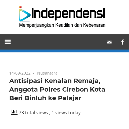
Skip
Ind
to
content
Memperjuangkan
Keadilan
dan
Kebenaran
14/09/2022
Nusantara
Antisipasi Kenalan Remaja,
Anggota Polres Cirebon Kota
Beri Binluh ke Pelajar
73 total views
, 1 views today