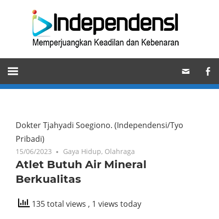
Skip
Ind
to
content
Memperjuangkan
Keadilan
dan
Kebenaran
Dokter Tjahyadi Soegiono.
(Independensi/Tyo
Pribadi)
15/06/2023
Gaya Hidup
,
Olahraga
Atlet Butuh Air Mineral
Berkualitas
135 total views
, 1 views today