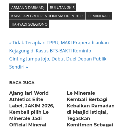
Mail
ARMAND DARMADJI
BULUTANGKIS
KAPAL API GROUP INDONESIA OPEN 2023
LE MINERALE
TJAHYADI SOEGIONO
Post
Previous
Tidak Terapkan TPPU, MAKI Praperadilankan
Post:
Kejagung di Kasus BTS-BAKTI Kominfo
navigation
Next
Ginting Jumpa Jojo, Debut Duel Depan Publik
Post:
Sendiri
BACA JUGA
Ajang lari World
Le Minerale
Athletics Elite
Kembali Berbagi
Label, JAKIM 2026,
Kebaikan Ramadan
Kembali pilih Le
di Masjid Istiqlal,
Minerale Jadi
Tegaskan
Official Mineral
Komitmen Sebagai