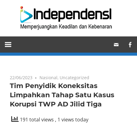
Skip
Ind
to
content
Memperjuangkan
Keadilan
dan
Kebenaran
22/06/2023
Nasional
,
Uncategorized
Tim Penyidik Koneksitas
Limpahkan Tahap Satu Kasus
Korupsi TWP AD Jilid Tiga
191 total views
, 1 views today