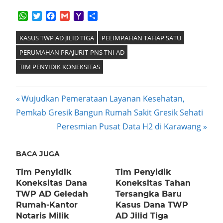
WhatsApp
Twitter
Facebook
Gmail
Yahoo
Share
Mail
KASUS TWP AD JILID TIGA
PELIMPAHAN TAHAP SATU
PERUMAHAN PRAJURIT-PNS TNI AD
TIM PENYIDIK KONEKSITAS
Post
Previous
Wujudkan Pemerataan Layanan Kesehatan,
Post:
Pemkab Gresik Bangun Rumah Sakit Gresik Sehati
navigation
Next
Peresmian Pusat Data H2 di Karawang
Post:
BACA JUGA
Tim Penyidik
Tim Penyidik
Koneksitas Dana
Koneksitas Tahan
TWP AD Geledah
Tersangka Baru
Rumah-Kantor
Kasus Dana TWP
Notaris Milik
AD Jilid Tiga