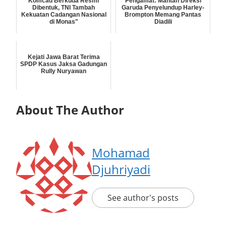
Komcad Berkuda Resmi
Pengamat: Mantan Direksi
Dibentuk, TNI Tambah
Garuda Penyelundup Harley-
Kekuatan Cadangan Nasional
Brompton Memang Pantas
di Monas"
Diadili
Kejati Jawa Barat Terima
SPDP Kasus Jaksa Gadungan
Rully Nuryawan
About The Author
Mohamad
Djuhriyadi
See author's posts